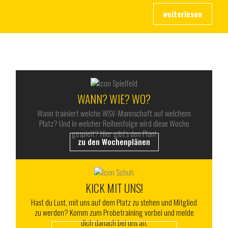
ALLES RUND UM DEN WSV
WANN? WIE? WO?
Wann trainiert welche WSV-Mannschaft auf welchem
Platz? Und in welcher Reihenfolge wird diese Woche
gespielt? Hier gibt’s den Plan!
zu den Wochenplänen
KICK MIT UNS!
Hast du Lust, mit uns auf dem Platz zu stehen und Mitglied
zu werden? Komm zum Probetraining vorbei und melde
dich danach bei uns an.