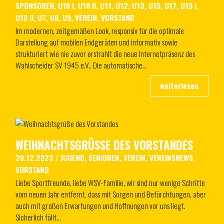
SPONSOREN
,
U10 I
,
U10 II
,
U11
,
U12
,
U13
,
U15
,
U17
,
U19 I
,
U19 II
,
U7
,
U8
,
U9
,
VEREIN
,
VORSTAND
Im modernen, zeitgemäßen Look, responsiv für die optimale
Darstellung auf mobilen Endgeräten und informativ sowie
strukturiert wie nie zuvor erstrahlt die neue Internetpräsenz des
Wahlscheider SV 1945 e.V.. Die automatische…
WEIHNACHTSGRÜSSE DES VORSTANDES
20.12.2023
/
JUGEND
,
SENIOREN
,
VEREIN
,
VEREINSNEWS
,
VORSTAND
Liebe Sportfreunde, liebe WSV-Familie, wir sind nur wenige Schritte
vom neuen Jahr entfernt, dass mit Sorgen und Befürchtungen, aber
auch mit großen Erwartungen und Hoffnungen vor uns liegt.
Sicherlich fällt…