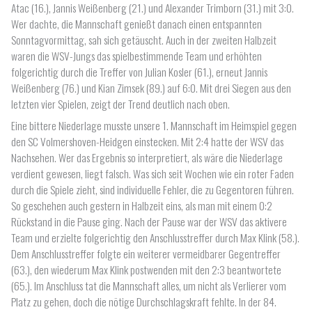
Atac (16.), Jannis Weißenberg (21.) und Alexander Trimborn (31.) mit 3:0.
Wer dachte, die Mannschaft genießt danach einen entspannten
Sonntagvormittag, sah sich getäuscht. Auch in der zweiten Halbzeit
waren die WSV-Jungs das spielbestimmende Team und erhöhten
folgerichtig durch die Treffer von Julian Kosler (61.), erneut Jannis
Weißenberg (76.) und Kian Zimsek (89.) auf 6:0. Mit drei Siegen aus den
letzten vier Spielen, zeigt der Trend deutlich nach oben.
Eine bittere Niederlage musste unsere 1. Mannschaft im Heimspiel gegen
den SC Volmershoven-Heidgen einstecken. Mit 2:4 hatte der WSV das
Nachsehen. Wer das Ergebnis so interpretiert, als wäre die Niederlage
verdient gewesen, liegt falsch. Was sich seit Wochen wie ein roter Faden
durch die Spiele zieht, sind individuelle Fehler, die zu Gegentoren führen.
So geschehen auch gestern in Halbzeit eins, als man mit einem 0:2
Rückstand in die Pause ging. Nach der Pause war der WSV das aktivere
Team und erzielte folgerichtig den Anschlusstreffer durch Max Klink (58.).
Dem Anschlusstreffer folgte ein weiterer vermeidbarer Gegentreffer
(63.), den wiederum Max Klink postwenden mit den 2:3 beantwortete
(65.). Im Anschluss tat die Mannschaft alles, um nicht als Verlierer vom
Platz zu gehen, doch die nötige Durchschlagskraft fehlte. In der 84.