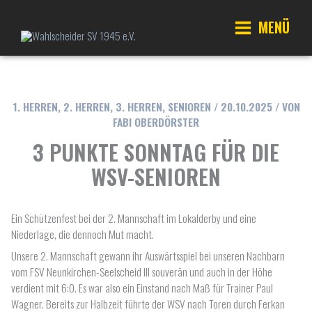
Zum
Inhalt
MENÜ
springen
Main
Menu
1. HERREN
,
2. HERREN
,
3. HERREN
,
SENIOREN
/
20.10.2025
/ VON
FABI OBERDÖRSTER
3 PUNKTE SONNTAG FÜR DIE
WSV-SENIOREN
Ein Schützenfest bei der 2. Mannschaft im Lokalderby und eine
Niederlage, die dennoch Mut macht.
Unsere 2. Mannschaft gewann ihr Auswärtsspiel bei unseren Nachbarn
vom FSV Neunkirchen-Seelscheid III souverän und auch in der Höhe
verdient mit 6:0. Es war also ein Einstand nach Maß für Trainer Paul
Wagner. Bereits zur Halbzeit führte der WSV nach Toren durch Ferkan