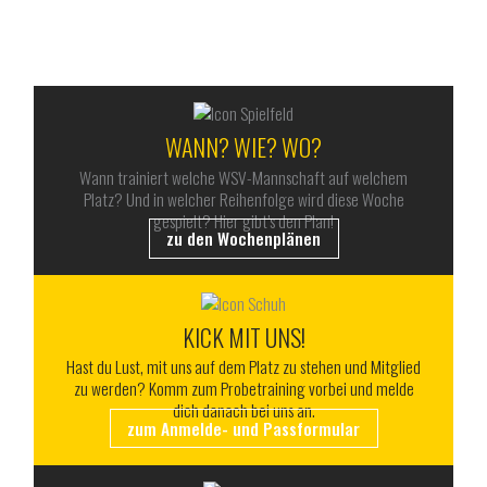
ALLES RUND UM DEN WSV
WANN? WIE? WO?
Wann trainiert welche WSV-Mannschaft auf welchem
Platz? Und in welcher Reihenfolge wird diese Woche
gespielt? Hier gibt’s den Plan!
zu den Wochenplänen
KICK MIT UNS!
Hast du Lust, mit uns auf dem Platz zu stehen und Mitglied
zu werden? Komm zum Probetraining vorbei und melde
dich danach bei uns an.
zum Anmelde- und Passformular