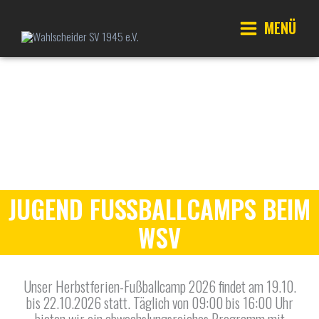
Zum
Inhalt
MENÜ
springen
Main
Menu
JUGEND FUSSBALLCAMPS BEIM W
SV
Unser Herbstferien-Fußballcamp 2026 findet am 19.10.
bis 22.10.2026 statt. Täglich von 09:00 bis 16:00 Uhr