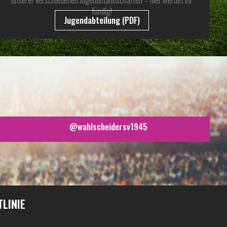
fündig!
Jugendabteilung (PDF)
@wahlscheidersv1945
TLINIE