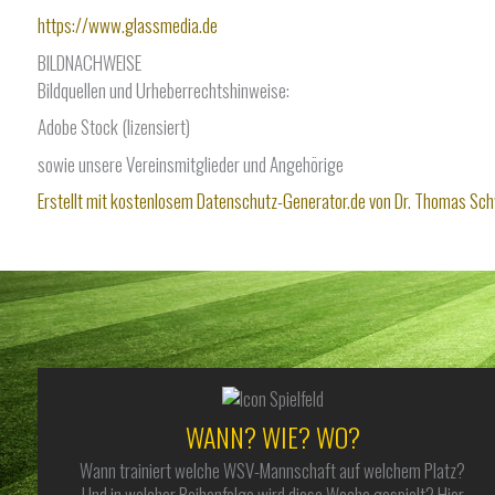
https://www.glassmedia.de
BILDNACHWEISE
Bildquellen und Urheberrechtshinweise:
Adobe Stock (lizensiert)
sowie unsere Vereinsmitglieder und Angehörige
Erstellt mit kostenlosem Datenschutz-Generator.de von Dr. Thomas Sc
WANN? WIE? WO?
Wann trainiert welche WSV-Mannschaft auf welchem Platz?
Und in welcher Reihenfolge wird diese Woche gespielt? Hier