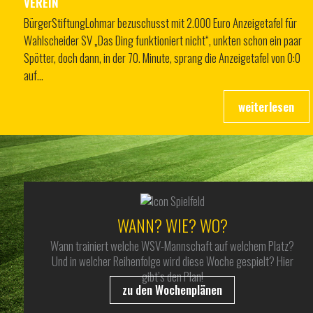
VEREIN
BürgerStiftungLohmar bezuschusst mit 2.000 Euro Anzeigetafel für
Wahlscheider SV „Das Ding funktioniert nicht“, unkten schon ein paar
Spötter, doch dann, in der 70. Minute, sprang die Anzeigetafel von 0:0
auf…
WANN? WIE? WO?
Wann trainiert welche WSV-Mannschaft auf welchem Platz?
Und in welcher Reihenfolge wird diese Woche gespielt? Hier
gibt’s den Plan!
zu den Wochenplänen