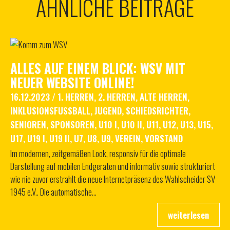
ÄHNLICHE BEITRÄGE
ALLES AUF EINEM BLICK: WSV MIT
NEUER WEBSITE ONLINE!
16.12.2023
/
1. HERREN
,
2. HERREN
,
ALTE HERREN
,
INKLUSIONSFUSSBALL
,
JUGEND
,
SCHIEDSRICHTER
,
SENIOREN
,
SPONSOREN
,
U10 I
,
U10 II
,
U11
,
U12
,
U13
,
U15
,
U17
,
U19 I
,
U19 II
,
U7
,
U8
,
U9
,
VEREIN
,
VORSTAND
Im modernen, zeitgemäßen Look, responsiv für die optimale
Darstellung auf mobilen Endgeräten und informativ sowie strukturiert
wie nie zuvor erstrahlt die neue Internetpräsenz des Wahlscheider SV
1945 e.V.. Die automatische…