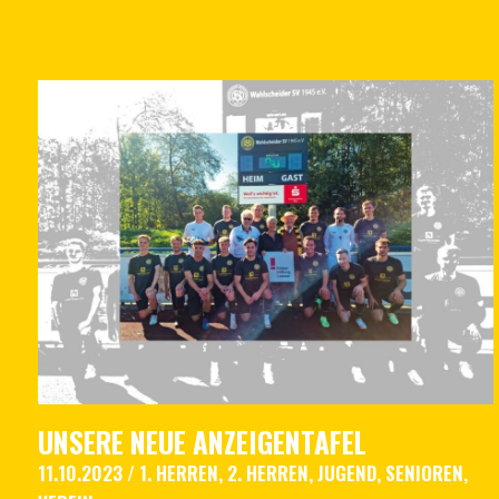
UNSERE NEUE ANZEIGENTAFEL
11.10.2023
/
1. HERREN
,
2. HERREN
,
JUGEND
,
SENIOREN
,