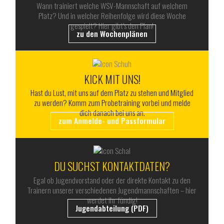
Wann trainiert welche WSV-Mannschaft auf welchem
Platz? Und in welcher Reihenfolge wird diese Woche
gespielt? Hier gibt’s den Plan!
zu den Wochenplänen
KICK MIT UNS!
Hast du Lust, mit uns auf dem Platz zu stehen und Mitglied
zu werden? Komm zum Probetraining vorbei und melde
dich danach bei uns an.
zum Anmelde- und Passformular
DU SUCHST KONTAKTDATEN?
Egal ob Jugendvorstand oder der direkte Kontakt zu den
Trainern unserer verschiedenen Jugendmannschaften – hier
werdet ihr fündig!
Jugendabteilung (PDF)