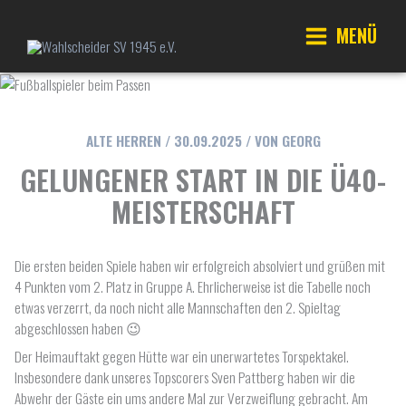
Zum
Inhalt
MENÜ
springen
Main
Menu
ALTE HERREN
/
30.09.2025
/ VON
GEORG
GELUNGENER START IN DIE Ü40-
MEISTERSCHAFT
Die ersten beiden Spiele haben wir erfolgreich absolviert und grüßen mit
4 Punkten vom 2. Platz in Gruppe A. Ehrlicherweise ist die Tabelle noch
etwas verzerrt, da noch nicht alle Mannschaften den 2. Spieltag
abgeschlossen haben 😉
Der Heimauftakt gegen Hütte war ein unerwartetes Torspektakel.
Insbesondere dank unseres Topscorers Sven Pattberg haben wir die
Abwehr der Gäste ein ums andere Mal zur Verzweiflung gebracht. Am