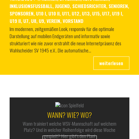
INKLUSIONSFUSSBALL
,
JUGEND
,
SCHIEDSRICHTER
,
SENIOREN
,
SPONSOREN
,
U10 I
,
U10 II
,
U11
,
U12
,
U13
,
U15
,
U17
,
U19 I
,
U19 II
,
U7
,
U8
,
U9
,
VEREIN
,
VORSTAND
Im modernen, zeitgemäßen Look, responsiv für die optimale
Darstellung auf mobilen Endgeräten und informativ sowie
strukturiert wie nie zuvor erstrahlt die neue Internetpräsenz des
Wahlscheider SV 1945 e.V.. Die automatische…
ALLES RUND UM DEN WSV
WANN? WIE? WO?
Wann trainiert welche WSV-Mannschaft auf welchem
Platz? Und in welcher Reihenfolge wird diese Woche
gespielt? Hier gibt’s den Plan!