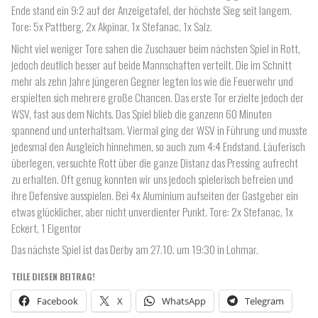
Ende stand ein 9:2 auf der Anzeigetafel, der höchste Sieg seit langem.
Tore: 5x Pattberg, 2x Akpinar, 1x Stefanac, 1x Salz.
Nicht viel weniger Tore sahen die Zuschauer beim nächsten Spiel in Rott,
jedoch deutlich besser auf beide Mannschaften verteilt. Die im Schnitt
mehr als zehn Jahre jüngeren Gegner legten los wie die Feuerwehr und
erspielten sich mehrere große Chancen. Das erste Tor erzielte jedoch der
WSV, fast aus dem Nichts. Das Spiel blieb die ganzenn 60 Minuten
spannend und unterhaltsam. Viermal ging der WSV in Führung und musste
jedesmal den Ausgleich hinnehmen, so auch zum 4:4 Endstand. Läuferisch
überlegen, versuchte Rott über die ganze Distanz das Pressing aufrecht
zu erhalten. Oft genug konnten wir uns jedoch spielerisch befreien und
ihre Defensive ausspielen. Bei 4x Aluminium aufseiten der Gastgeber ein
etwas glücklicher, aber nicht unverdienter Punkt. Tore: 2x Stefanac, 1x
Eckert, 1 Eigentor
Das nächste Spiel ist das Derby am 27.10. um 19:30 in Lohmar.
TEILE DIESEN BEITRAG!
Facebook
X
WhatsApp
Telegram