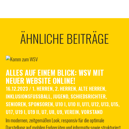
ÄHNLICHE BEITRÄGE
ALLES AUF EINEM BLICK: WSV MIT
NEUER WEBSITE ONLINE!
16.12.2023
/
1. HERREN
,
2. HERREN
,
ALTE HERREN
,
INKLUSIONSFUSSBALL
,
JUGEND
,
SCHIEDSRICHTER
,
SENIOREN
,
SPONSOREN
,
U10 I
,
U10 II
,
U11
,
U12
,
U13
,
U15
,
U17
,
U19 I
,
U19 II
,
U7
,
U8
,
U9
,
VEREIN
,
VORSTAND
Im modernen, zeitgemäßen Look, responsiv für die optimale
Darstellung auf mobilen Endgeräten und informativ sowie strukturiert