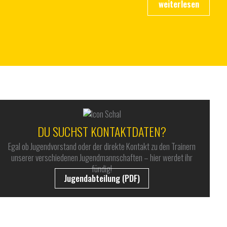
DU SUCHST KONTAKTDATEN?
Egal ob Jugendvorstand oder der direkte Kontakt zu den Trainern
unserer verschiedenen Jugendmannschaften – hier werdet ihr
fündig!
Jugendabteilung (PDF)