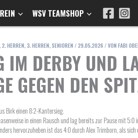
REIN
WSV TEAMSHOP
,
2. HERREN
,
3. HERREN
,
SENIOREN
/
29.05.2026
/ VON
FABI OB
 IM DERBY UND L
GE GEGEN DEN SPIT
us Birk einen 8:2-Kantersieg.
phasenweise in einen Rausch und lag bereits zur Pause mit 5:0 
onders hervorzuheben ist das 4:0 durch Alex Trimborn, als sic