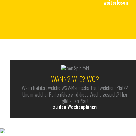
WANN? WIE? WO?
Wann trainiert welche WSV-Mannschaft auf welchem Platz?
Und in welcher Reihenfolge wird diese Woche gespielt? Hier
gibt’s den Plan!
zu den Wochenplänen