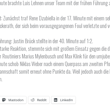
lminute brachte Luis Lehnen unser Team mit der frühen Führung 
 Zunächst traf Rene Dzubiella in der 17. Minute mit einem se
erath, der sich beim vorausgegangenen Foul verletzte und 
rung: Justin Brück stellte in der 40. Minute auf 1:2.
arke Reaktion, stemmte sich mit großem Einsatz gegen die dro
er Routiniers Marius Mylenbusch und Max Klink für den umjube
inute schob Niklas Weber nach einem Querpass am zweiten Pfos
annschaft somit erneut ohne Punkte da. Weil jedoch auch die 
n.
Mastodon
Reddit
LinkedIn