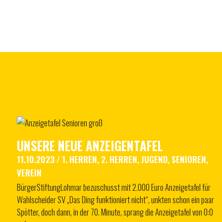
UNSERE NEUE ANZEIGENTAFEL
11.10.2023
/
1. HERREN
,
2. HERREN
,
JUGEND
,
SENIOREN
,
VEREIN
BürgerStiftungLohmar bezuschusst mit 2.000 Euro Anzeigetafel für
Wahlscheider SV „Das Ding funktioniert nicht“, unkten schon ein paar
Spötter, doch dann, in der 70. Minute, sprang die Anzeigetafel von 0:0