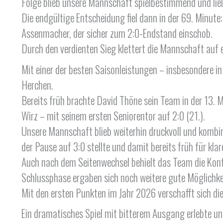
Folge blieb unsere Mannschaft spielbestimmend und lie
Die endgültige Entscheidung fiel dann in der 69. Minute
Assenmacher, der sicher zum 2:0-Endstand einschob.
Durch den verdienten Sieg klettert die Mannschaft auf e
Mit einer der besten Saisonleistungen – insbesondere in
Herchen.
Bereits früh brachte David Thöne sein Team in der 13.
Wirz – mit seinem ersten Seniorentor auf 2:0 (21.).
Unsere Mannschaft blieb weiterhin druckvoll und kombini
der Pause auf 3:0 stellte und damit bereits früh für klar
Auch nach dem Seitenwechsel behielt das Team die Kontrol
Schlussphase ergaben sich noch weitere gute Möglichkei
Mit den ersten Punkten im Jahr 2026 verschafft sich d
Ein dramatisches Spiel mit bitterem Ausgang erlebte u