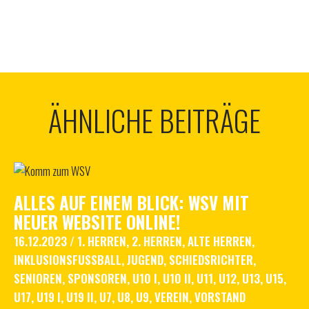
ÄHNLICHE BEITRÄGE
ALLES AUF EINEM BLICK: WSV MIT
NEUER WEBSITE ONLINE!
16.12.2023
/
1. HERREN
,
2. HERREN
,
ALTE HERREN
,
INKLUSIONSFUSSBALL
,
JUGEND
,
SCHIEDSRICHTER
,
SENIOREN
,
SPONSOREN
,
U10 I
,
U10 II
,
U11
,
U12
,
U13
,
U15
,
U17
,
U19 I
,
U19 II
,
U7
,
U8
,
U9
,
VEREIN
,
VORSTAND