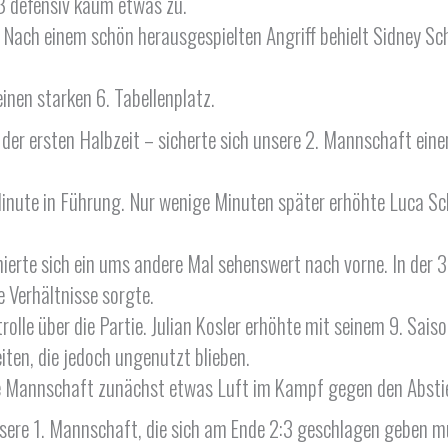
ß defensiv kaum etwas zu.
: Nach einem schön herausgespielten Angriff behielt Sidney S
inen starken 6. Tabellenplatz.
 der ersten Halbzeit – sicherte sich unsere 2. Mannschaft eine
 Minute in Führung. Nur wenige Minuten später erhöhte Luca S
erte sich ein ums andere Mal sehenswert nach vorne. In der 38
e Verhältnisse sorgte.
le über die Partie. Julian Kosler erhöhte mit seinem 9. Saisont
ten, die jedoch ungenutzt blieben.
ie Mannschaft zunächst etwas Luft im Kampf gegen den Absti
nsere 1. Mannschaft, die sich am Ende 2:3 geschlagen geben m