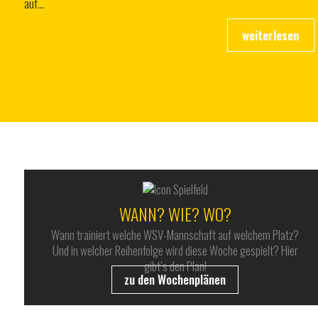
auf…
WANN? WIE? WO?
Wann trainiert welche WSV-Mannschaft auf welchem Platz?
Und in welcher Reihenfolge wird diese Woche gespielt? Hier
gibt’s den Plan!
zu den Wochenplänen