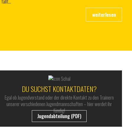
fällt…
DU SUCHST KONTAKTDATEN?
Egal ob Jugendvorstand oder der direkte Kontakt zu den Trainern
unserer verschiedenen Jugendmannschaften – hier werdet ihr
fündig!
Jugendabteilung (PDF)