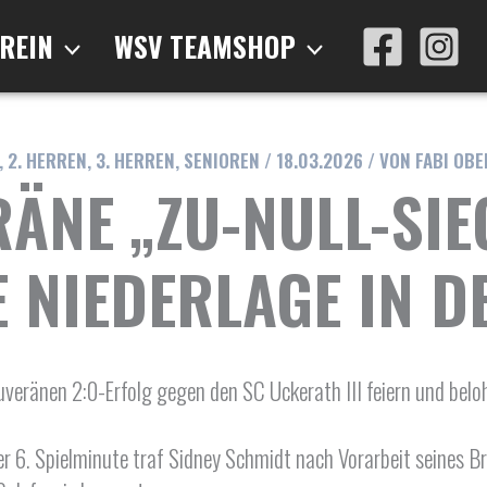
REIN
WSV TEAMSHOP
,
2. HERREN
,
3. HERREN
,
SENIOREN
/
18.03.2026
/ VON
FABI OB
ÄNE „ZU-NULL-SIE
 NIEDERLAGE IN D
änen 2:0-Erfolg gegen den SC Uckerath III feiern und belohnt
der 6. Spielminute traf Sidney Schmidt nach Vorarbeit seines B