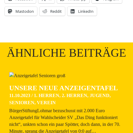
Mastodon
Reddit
LinkedIn
ÄHNLICHE BEITRÄGE
UNSERE NEUE ANZEIGENTAFEL
11.10.2023
/
1. HERREN
,
2. HERREN
,
JUGEND
,
SENIOREN
,
VEREIN
BürgerStiftungLohmar bezuschusst mit 2.000 Euro
Anzeigetafel für Wahlscheider SV „Das Ding funktioniert
nicht“, unkten schon ein paar Spötter, doch dann, in der 70.
Minute, sprang die Anzeigetafel von 0:0 auf…