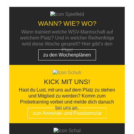
DEN WSV
WANN? WIE? WO?
Wann trainiert welche WSV-Mannschaft auf
welchem Platz? Und in welcher Reihenfolge
wird diese Woche gespielt? Hier gibt’s den
Plan!
zu den Wochenplänen
KICK MIT UNS!
Hast du Lust, mit uns auf dem Platz zu stehen
und Mitglied zu werden? Komm zum
Probetraining vorbei und melde dich danach
bei uns an.
zum Anmelde- und Passformular