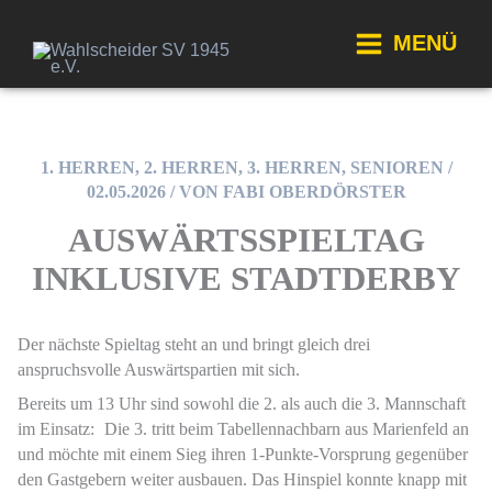
Zum
Inhalt
MENÜ
springen
Main
Menu
1. HERREN
,
2. HERREN
,
3. HERREN
,
SENIOREN
/
02.05.2026
/ VON
FABI OBERDÖRSTER
AUSWÄRTSSPIELTAG
INKLUSIVE STADTDERBY
Der nächste Spieltag steht an und bringt gleich drei
anspruchsvolle Auswärtspartien mit sich.
Bereits um 13 Uhr sind sowohl die 2. als auch die 3. Mannschaft
im Einsatz: Die 3. tritt beim Tabellennachbarn aus Marienfeld an
und möchte mit einem Sieg ihren 1-Punkte-Vorsprung gegenüber
den Gastgebern weiter ausbauen. Das Hinspiel konnte knapp mit