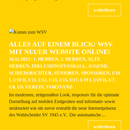
ALLES AUF EINEM BLICK: WSV
MIT NEUER WEBSITE ONLINE!
16.12.2023
/
1. HERREN
,
2. HERREN
,
ALTE
HERREN
,
INKLUSIONSFUSSBALL
,
JUGEND
,
SCHIEDSRICHTER
,
SENIOREN
,
SPONSOREN
,
U10
I
,
U10 II
,
U11
,
U12
,
U13
,
U15
,
U17
,
U19 I
,
U19 II
,
U7
,
U8
,
U9
,
VEREIN
,
VORSTAND
Im modernen, zeitgemäßen Look, responsiv für die optimale
Darstellung auf mobilen Endgeräten und informativ sowie
strukturiert wie nie zuvor erstrahlt die neue Internetpräsenz
des Wahlscheider SV 1945 e.V.. Die automatische…