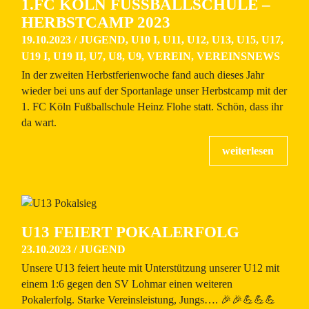
1.FC KÖLN FUSSBALLSCHULE – H
ERBSTCAMP 2023
19.10.2023
/
JUGEND
,
U10 I
,
U11
,
U12
,
U13
,
U15
,
U17
,
U19 I
,
U19 II
,
U7
,
U8
,
U9
,
VEREIN
,
VEREINSNEWS
In der zweiten Herbstferienwoche fand auch dieses Jahr
wieder bei uns auf der Sportanlage unser Herbstcamp mit der
1. FC Köln Fußballschule Heinz Flohe statt. Schön, dass ihr
da wart.
U13 FEIERT POKALERFOLG
23.10.2023
/
JUGEND
Unsere U13 feiert heute mit Unterstützung unserer U12 mit
einem 1:6 gegen den SV Lohmar einen weiteren
Pokalerfolg. Starke Vereinsleistung, Jungs…. 🎉🎉💪💪💪