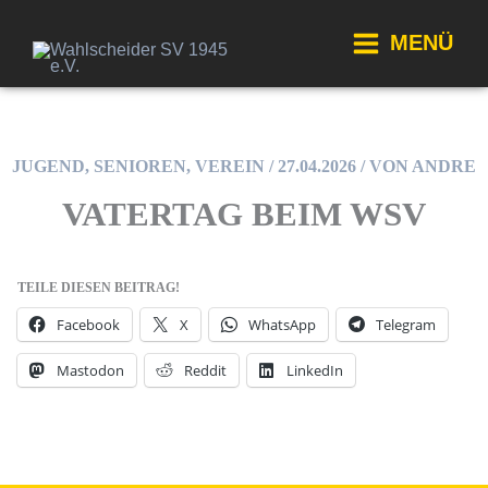
Zum
Inhalt
MENÜ
springen
Main
Menu
JUGEND
,
SENIOREN
,
VEREIN
/
27.04.2026
/ VON
ANDRE
VATERTAG BEIM WSV
TEILE DIESEN BEITRAG!
Facebook
X
WhatsApp
Telegram
Mastodon
Reddit
LinkedIn