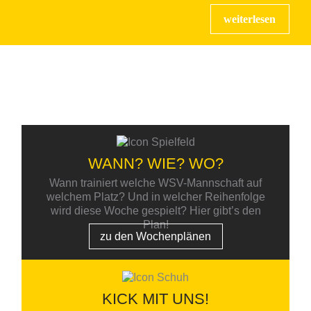
ALLES RUND UM
DEN WSV
WANN? WIE? WO?
Wann trainiert welche WSV-Mannschaft auf
welchem Platz? Und in welcher Reihenfolge
wird diese Woche gespielt? Hier gibt’s den
Plan!
zu den Wochenplänen
KICK MIT UNS!