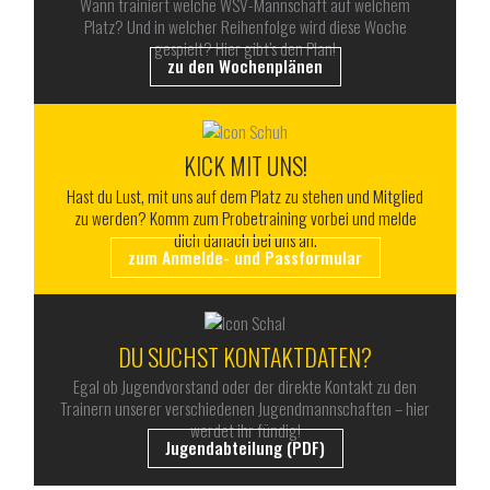
Wann trainiert welche WSV-Mannschaft auf welchem
Platz? Und in welcher Reihenfolge wird diese Woche
gespielt? Hier gibt’s den Plan!
zu den Wochenplänen
KICK MIT UNS!
Hast du Lust, mit uns auf dem Platz zu stehen und Mitglied
zu werden? Komm zum Probetraining vorbei und melde
dich danach bei uns an.
zum Anmelde- und Passformular
DU SUCHST KONTAKTDATEN?
Egal ob Jugendvorstand oder der direkte Kontakt zu den
Trainern unserer verschiedenen Jugendmannschaften – hier
werdet ihr fündig!
Jugendabteilung (PDF)