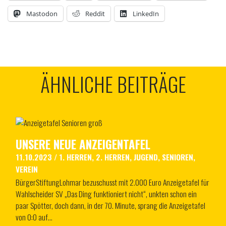
Mastodon
Reddit
LinkedIn
ÄHNLICHE BEITRÄGE
UNSERE NEUE ANZEIGENTAFEL
11.10.2023
/
1. HERREN
,
2. HERREN
,
JUGEND
,
SENIOREN
,
VEREIN
BürgerStiftungLohmar bezuschusst mit 2.000 Euro Anzeigetafel für
Wahlscheider SV „Das Ding funktioniert nicht“, unkten schon ein
paar Spötter, doch dann, in der 70. Minute, sprang die Anzeigetafel
von 0:0 auf…