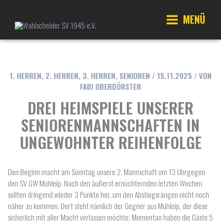
Zum
Inhalt
MENÜ
springen
Main
Menu
1. HERREN
,
2. HERREN
,
3. HERREN
,
SENIOREN
/
15.11.2025
/ VON
FABI OBERDÖRSTER
DREI HEIMSPIELE UNSERER
SENIORENMANNSCHAFTEN IN
UNGEWOHNTER REIHENFOLGE
Den Beginn macht am Sonntag unsere 2. Mannschaft um 13 Uhrgegen
den SV GW Mühleip. Nach den äußerst ernüchternden letzten Wochen
sollten dringend wieder 3 Punkte her, um den Abstiegsrängen nicht noch
näher zu kommen. Dort steht nämlich der Gegner aus Mühleip, der diese
sicherlich mit aller Macht verlassen möchte. Momentan haben die Gäste 5