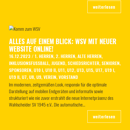
ALLES AUF EINEM BLICK: WSV MIT NEUER
WEBSITE ONLINE!
16.12.2023
/
1. HERREN
,
2. HERREN
,
ALTE HERREN
,
INKLUSIONSFUSSBALL
,
JUGEND
,
SCHIEDSRICHTER
,
SENIOREN
,
SPONSOREN
,
U10 I
,
U10 II
,
U11
,
U12
,
U13
,
U15
,
U17
,
U19 I
,
U19 II
,
U7
,
U8
,
U9
,
VEREIN
,
VORSTAND
Im modernen, zeitgemäßen Look, responsiv für die optimale
Darstellung auf mobilen Endgeräten und informativ sowie
strukturiert wie nie zuvor erstrahlt die neue Internetpräsenz des
Wahlscheider SV 1945 e.V.. Die automatische…