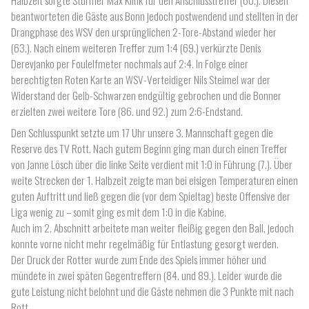
beantworteten die Gäste aus Bonn jedoch postwendend und stellten in der
Drangphase des WSV den ursprünglichen 2-Tore-Abstand wieder her
(63.). Nach einem weiteren Treffer zum 1:4 (69.) verkürzte Denis
Derevjanko per Foulelfmeter nochmals auf 2:4. In Folge einer
berechtigten Roten Karte an WSV-Verteidiger Nils Steimel war der
Widerstand der Gelb-Schwarzen endgültig gebrochen und die Bonner
erzielten zwei weitere Tore (86. und 92.) zum 2:6-Endstand.
Den Schlusspunkt setzte um 17 Uhr unsere 3. Mannschaft gegen die
Reserve des TV Rott. Nach gutem Beginn ging man durch einen Treffer
von Janne Lösch über die linke Seite verdient mit 1:0 in Führung (7.). Über
weite Strecken der 1. Halbzeit zeigte man bei eisigen Temperaturen einen
guten Auftritt und ließ gegen die (vor dem Spieltag) beste Offensive der
Liga wenig zu – somit ging es mit dem 1:0 in die Kabine.
Auch im 2. Abschnitt arbeitete man weiter fleißig gegen den Ball, jedoch
konnte vorne nicht mehr regelmäßig für Entlastung gesorgt werden.
Der Druck der Rotter wurde zum Ende des Spiels immer höher und
mündete in zwei späten Gegentreffern (84. und 89.). Leider wurde die
gute Leistung nicht belohnt und die Gäste nehmen die 3 Punkte mit nach
Rott.