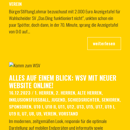
VEREIN
BürgerStiftungLohmar bezuschusst mit 2.000 Euro Anzeigetafel für
Wahlscheider SV „Das Ding funktioniert nicht“, unkten schon ein
paar Spötter, doch dann, in der 70. Minute, sprang die Anzeigetafel
von 0:0 auf…
ALLES AUF EINEM BLICK: WSV MIT NEUER
WEBSITE ONLINE!
16.12.2023
/
1. HERREN
,
2. HERREN
,
ALTE HERREN
,
INKLUSIONSFUSSBALL
,
JUGEND
,
SCHIEDSRICHTER
,
SENIOREN
,
SPONSOREN
,
U10 I
,
U10 II
,
U11
,
U12
,
U13
,
U15
,
U17
,
U19 I
,
U19 II
,
U7
,
U8
,
U9
,
VEREIN
,
VORSTAND
Im modernen, zeitgemäßen Look, responsiv für die optimale
Darstellung auf mobilen Endgeräten und informativ sowie