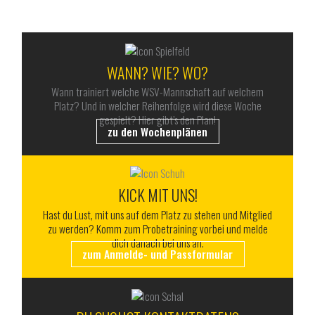
ALLES RUND UM DEN WSV
WANN? WIE? WO?
Wann trainiert welche WSV-Mannschaft auf welchem
Platz? Und in welcher Reihenfolge wird diese Woche
gespielt? Hier gibt’s den Plan!
zu den Wochenplänen
KICK MIT UNS!
Hast du Lust, mit uns auf dem Platz zu stehen und Mitglied
zu werden? Komm zum Probetraining vorbei und melde
dich danach bei uns an.
zum Anmelde- und Passformular