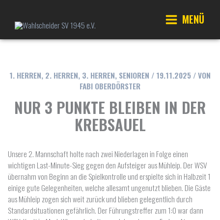
Zum
Inhalt
MENÜ
springen
Main
Menu
1. HERREN
,
2. HERREN
,
3. HERREN
,
SENIOREN
/
19.11.2025
/ VON
FABI OBERDÖRSTER
NUR 3 PUNKTE BLEIBEN IN DER
KREBSAUEL
Unsere 2. Mannschaft holte nach zwei Niederlagen in Folge einen
wichtigen Last-Minute-Sieg gegen den Aufsteiger aus Mühleip. Der WSV
übernahm von Beginn an die Spielkontrolle und erspielte sich in Halbzeit 1
einige gute Gelegenheiten, welche allesamt ungenutzt blieben. Die Gäste
aus Mühleip zogen sich weit zurück und blieben gelegentlich durch
Standardsituationen gefährlich. Der Führungstreffer zum 1:0 war dann