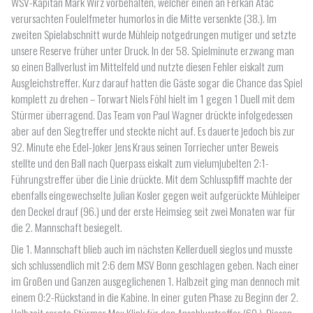
WSV-Kapitän Mark Wirz vorbehalten, welcher einen an Ferkan Atac
verursachten Foulelfmeter humorlos in die Mitte versenkte (38.). Im
zweiten Spielabschnitt wurde Mühleip notgedrungen mutiger und setzte
unsere Reserve früher unter Druck. In der 58. Spielminute erzwang man
so einen Ballverlust im Mittelfeld und nutzte diesen Fehler eiskalt zum
Ausgleichstreffer. Kurz darauf hatten die Gäste sogar die Chance das Spiel
komplett zu drehen – Torwart Niels Föhl hielt im 1 gegen 1 Duell mit dem
Stürmer überragend. Das Team von Paul Wagner drückte infolgedessen
aber auf den Siegtreffer und steckte nicht auf. Es dauerte jedoch bis zur
92. Minute ehe Edel-Joker Jens Kraus seinen Torriecher unter Beweis
stellte und den Ball nach Querpass eiskalt zum vielumjubelten 2:1-
Führungstreffer über die Linie drückte. Mit dem Schlusspfiff machte der
ebenfalls eingewechselte Julian Kosler gegen weit aufgerückte Mühleiper
den Deckel drauf (96.) und der erste Heimsieg seit zwei Monaten war für
die 2. Mannschaft besiegelt.
Die 1. Mannschaft blieb auch im nächsten Kellerduell sieglos und musste
sich schlussendlich mit 2:6 dem MSV Bonn geschlagen geben. Nach einer
im Großen und Ganzen ausgeglichenen 1. Halbzeit ging man dennoch mit
einem 0:2-Rückstand in die Kabine. In einer guten Phase zu Beginn der 2.
Halbzeit sorgte Stürmer Max Klink für den Anschlusstreffer (60.). Diesen