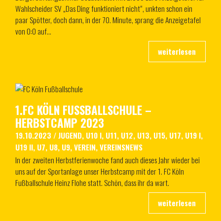
Wahlscheider SV „Das Ding funktioniert nicht“, unkten schon ein
paar Spötter, doch dann, in der 70. Minute, sprang die Anzeigetafel
von 0:0 auf…
1.FC KÖLN FUSSBALLSCHULE – H
ERBSTCAMP 2023
19.10.2023
/
JUGEND
,
U10 I
,
U11
,
U12
,
U13
,
U15
,
U17
,
U19 I
,
U19 II
,
U7
,
U8
,
U9
,
VEREIN
,
VEREINSNEWS
In der zweiten Herbstferienwoche fand auch dieses Jahr wieder bei
uns auf der Sportanlage unser Herbstcamp mit der 1. FC Köln
Fußballschule Heinz Flohe statt. Schön, dass ihr da wart.