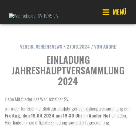
Zum
Inhalt
MENÜ
springen
Main
Menu
VEREIN
,
VEREINSNEWS
/
27.03.2024
/ VON
ANDRE
EINLADUNG
JAHRESHAUPTVERSAMMLUNG
2024
Liebe Mitglieder des Wahlscheider SV,
wir möchten Euch herzlich zur diesjährigen Jahreshauptversammlung am
Freitag, den 19.04.2024 um 19:30 Uhr
im
Aueler Hof
einladen.
Hier findet ihr die offizielle Einladung sowie die Tagesordnung.