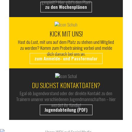
gespielt? Hier gibt’s den Plan!
zu den Wochenplänen
KICK MIT UNS!
Hast du Lust, mit uns auf dem Platz zu stehen und Mitglied
zu werden? Komm zum Probetraining vorbei und melde
dich danach bei uns an.
zum Anmelde- und Passformular
DU SUCHST KONTAKTDATEN?
Egal ob Jugendvorstand oder der direkte Kontakt zu den
Trainern unserer verschiedenen Jugendmannschaften – hier
werdet ihr fündig!
Jugendabteilung (PDF)