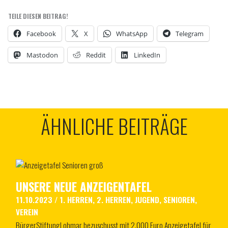
TEILE DIESEN BEITRAG!
Facebook
X
WhatsApp
Telegram
Mastodon
Reddit
LinkedIn
ÄHNLICHE BEITRÄGE
UNSERE NEUE ANZEIGENTAFEL
11.10.2023
/
1. HERREN
,
2. HERREN
,
JUGEND
,
SENIOREN
,
VEREIN
BürgerStiftungLohmar bezuschusst mit 2.000 Euro Anzeigetafel für