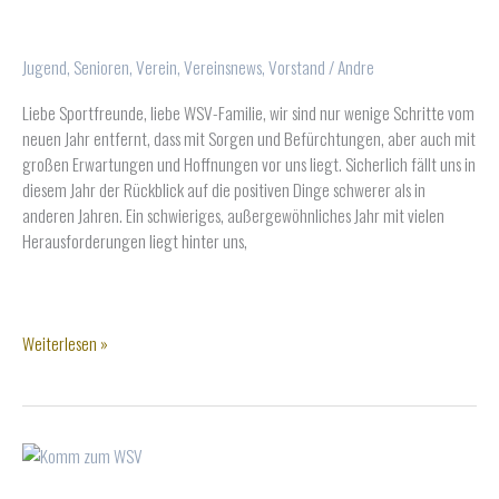
Jugend
,
Senioren
,
Verein
,
Vereinsnews
,
Vorstand
/
Andre
Liebe Sportfreunde, liebe WSV-Familie, wir sind nur wenige Schritte vom
neuen Jahr entfernt, dass mit Sorgen und Befürchtungen, aber auch mit
großen Erwartungen und Hoffnungen vor uns liegt. Sicherlich fällt uns in
diesem Jahr der Rückblick auf die positiven Dinge schwerer als in
anderen Jahren. Ein schwieriges, außergewöhnliches Jahr mit vielen
Herausforderungen liegt hinter uns,
Weihnachtsgrüße
Weiterlesen »
des
Vorstandes