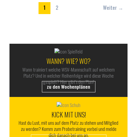
online!
1
2
Weiter
→
ALLES RUND UM DEN WSV
WANN? WIE? WO?
Wann trainiert welche WSV-Mannschaft auf welchem
Platz? Und in welcher Reihenfolge wird diese Woche
gespielt? Hier gibt’s den Plan!
zu den Wochenplänen
KICK MIT UNS!
Hast du Lust, mit uns auf dem Platz zu stehen und Mitglied
zu werden? Komm zum Probetraining vorbei und melde
dich danach bei uns an.