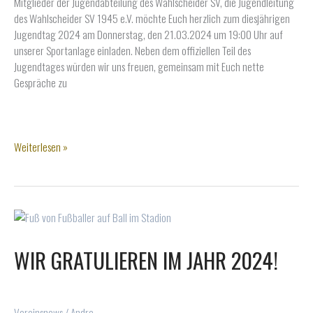
Mitglieder der Jugendabteilung des Wahlscheider SV, die Jugendleitung
des Wahlscheider SV 1945 e.V. möchte Euch herzlich zum diesjährigen
Jugendtag 2024 am Donnerstag, den 21.03.2024 um 19:00 Uhr auf
unserer Sportanlage einladen. Neben dem offiziellen Teil des
Jugendtages würden wir uns freuen, gemeinsam mit Euch nette
Gespräche zu
Einladung
Weiterlesen »
Jugendtag
2024
WIR GRATULIEREN IM JAHR 2024!
Vereinsnews
/
Andre