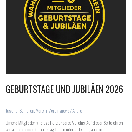
GEBURTSTAGE UND JUBILÄEN 2026
Jugend
,
Senioren
,
Verein
,
Vereinsnews
/
Andre
Unsere Mitglieder sind das Herz unseres Vereins. Auf dieser Seite ehren
wir alle, die einen Geburtstag feiern oder auf viele Jahre im