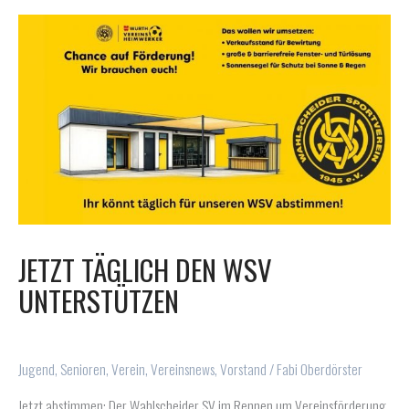
JETZT TÄGLICH DEN WSV
UNTERSTÜTZEN
Jugend
,
Senioren
,
Verein
,
Vereinsnews
,
Vorstand
/
Fabi Oberdörster
Jetzt abstimmen: Der Wahlscheider SV im Rennen um Vereinsförderung