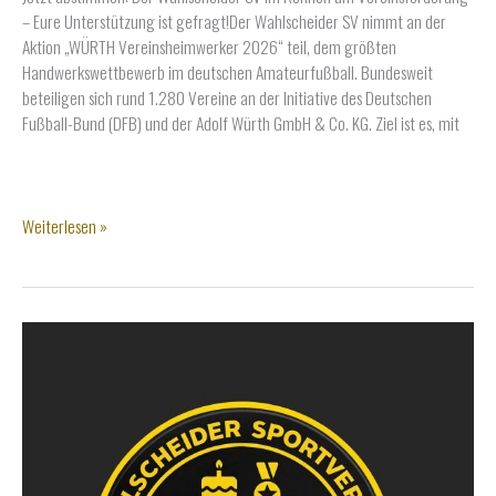
– Eure Unterstützung ist gefragt!Der Wahlscheider SV nimmt an der
Aktion „WÜRTH Vereinsheimwerker 2026“ teil, dem größten
Handwerkswettbewerb im deutschen Amateurfußball. Bundesweit
beteiligen sich rund 1.280 Vereine an der Initiative des Deutschen
Fußball-Bund (DFB) und der Adolf Würth GmbH & Co. KG. Ziel ist es, mit
Jetzt
Weiterlesen »
täglich
den
WSV
unterstützen