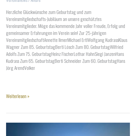
Herzliche Glückwünsche zum Geburtstag und zum
Vereinsmitgliedschafts-Jubiläum an unsere geschätztes
Vereinsmitglieder. Möge das kommende Jahr voller Freude, Erfolg und
gemeinsamer Erfahrungen im Verein sein! Zur 25-jährigen
VereinsmitgliedschaftAnnette IlmerMichael ErtlWolfgang KudrassKlaus
Wagner Zum 85. GeburtstagBerti Lösch Zum 80. GeburtstagWilfried
Adolfs Zum 75. GeburtstagHeinz FischerLothar HahnSiegi JanzenHans
Kudrass Zum 65. GeburtstagBerti Schneider Zum 60. GeburtstagHans
Jörg ArendVolker
Wir
Weiterlesen »
gratulieren
im
Jahr
2024!