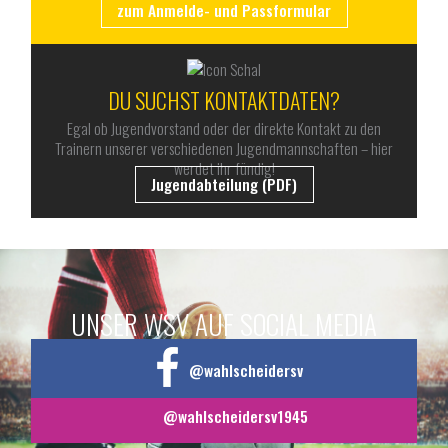
zum Anmelde- und Passformular
DU SUCHST KONTAKTDATEN?
Egal ob Jugendvorstand oder der direkte Kontakt zu den
Trainern unserer verschiedenen Jugendmannschaften – hier
werdet ihr fündig!
Jugendabteilung (PDF)
UNSER WSV AUF SOCIAL MEDIA
@wahlscheidersv
@wahlscheidersv1945