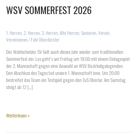
WSV SOMMERFEST 2026
1. Herren
,
2. Herren
,
3. Herren
,
Alte Herren
,
Senioren
,
Verein
,
Vereinsnews
/
Fabi Oberdörster
Der Wahlscheider SV lädt auch dieses Jahr wieder zum traditionellen
Sommerfest ein. Los geht´s am Freitag um 18:00 mit einem Einlagespiel
der 2. Mannschaft gegen eine Auswahl an WSV Bezirksligalegenden.
Den Abschluss des Tages hat unsere 1. Mannschaft inne. Um 20:00
bestreitet das Team ein Testspiel gegen den TuS Oberlar. Am Samstag
steigt ab 12 […]
WSV
Weiterlesen »
SOMMERFEST
2026