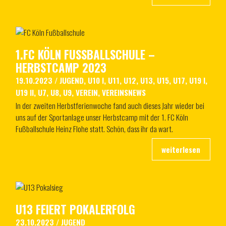
1.FC KÖLN FUSSBALLSCHULE – H
ERBSTCAMP 2023
19.10.2023
/
JUGEND
,
U10 I
,
U11
,
U12
,
U13
,
U15
,
U17
,
U19 I
,
U19 II
,
U7
,
U8
,
U9
,
VEREIN
,
VEREINSNEWS
In der zweiten Herbstferienwoche fand auch dieses Jahr wieder bei
uns auf der Sportanlage unser Herbstcamp mit der 1. FC Köln
Fußballschule Heinz Flohe statt. Schön, dass ihr da wart.
U13 FEIERT POKALERFOLG
23.10.2023
/
JUGEND