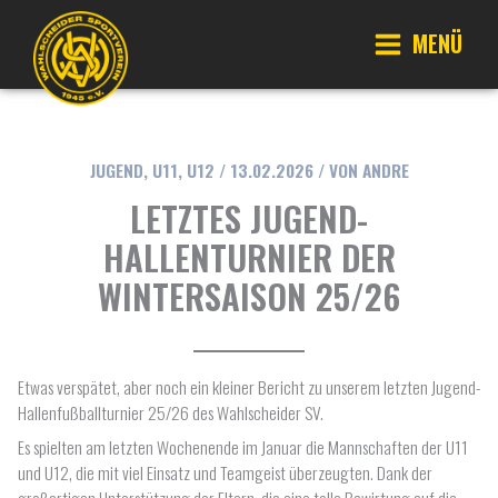
Zum
Inhalt
MENÜ
springen
Main
Menu
JUGEND
,
U11
,
U12
/
13.02.2026
/ VON
ANDRE
LETZTES JUGEND-
HALLENTURNIER DER
WINTERSAISON 25/26
Etwas verspätet, aber noch ein kleiner Bericht zu unserem letzten Jugend-
Hallenfußballturnier 25/26 des Wahlscheider SV.
Es spielten am letzten Wochenende im Januar die Mannschaften der U11
und U12, die mit viel Einsatz und Teamgeist überzeugten. Dank der
großartigen Unterstützung der Eltern, die eine tolle Bewirtung auf die