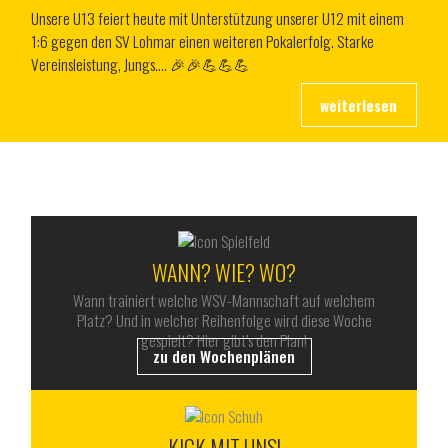
Unsere U13 feiert heute mit Unterstützung unserer U12 mit einem
1:6 gegen den SV Lohmar einen weiteren Pokalerfolg. Starke
Vereinsleistung, Jungs…. 🎉🎉💪💪💪
ALLES RUND UM DEN WSV
WANN? WIE? WO?
Wann trainiert welche WSV-Mannschaft auf welchem
Platz? Und in welcher Reihenfolge wird diese Woche
gespielt? Hier gibt’s den Plan!
zu den Wochenplänen
KICK MIT UNS!