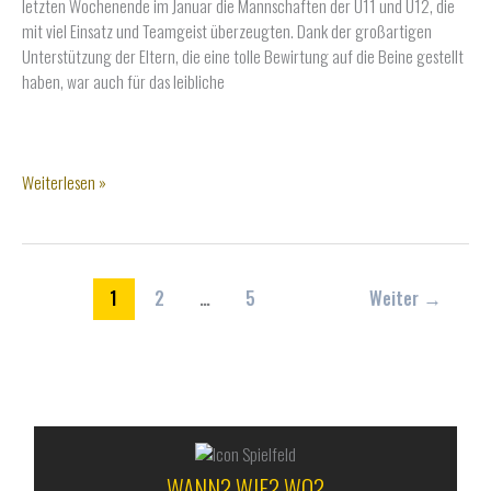
letzten Wochenende im Januar die Mannschaften der U11 und U12, die
mit viel Einsatz und Teamgeist überzeugten. Dank der großartigen
Unterstützung der Eltern, die eine tolle Bewirtung auf die Beine gestellt
haben, war auch für das leibliche
Letztes
Weiterlesen »
Jugend-
Hallenturnier
der
Wintersaison
1
2
…
5
Weiter
→
25/26
ALLES RUND UM DEN WSV
WANN? WIE? WO?