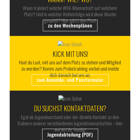
Wann trainiert welche WSV-Mannschaft auf welchem
Platz? Und in welcher Reihenfolge wird diese Woche
gespielt? Hier gibt’s den Plan!
zu den Wochenplänen
KICK MIT UNS!
Hast du Lust, mit uns auf dem Platz zu stehen und Mitglied
zu werden? Komm zum Probetraining vorbei und melde
dich danach bei uns an.
zum Anmelde- und Passformular
DU SUCHST KONTAKTDATEN?
Egal ob Jugendvorstand oder der direkte Kontakt zu den
Trainern unserer verschiedenen Jugendmannschaften – hier
werdet ihr fündig!
Jugendabteilung (PDF)