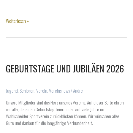
Losglück
Weiterlesen »
für
den
Wahlscheider
SV
GEBURTSTAGE UND JUBILÄEN 2026
Jugend
,
Senioren
,
Verein
,
Vereinsnews
/
Andre
Unsere Mitglieder sind das Herz unseres Vereins. Auf dieser Seite ehren
wir alle, die einen Geburtstag feiern oder auf viele Jahre im
Wahlscheider Sportverein zurückblicken können. Wir wünschen alles
Gute und danken für die langjährige Verbundenheit.