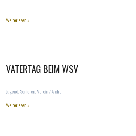
Meister!
Weiterlesen »
–
Wahlscheider
SV
U17
VATERTAG BEIM WSV
Jugend
,
Senioren
,
Verein
/
Andre
Vatertag
Weiterlesen »
beim
WSV