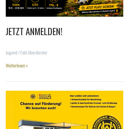
JETZT ANMELDEN!
Jugend
/
Fabi Oberdörster
Jetzt
Weiterlesen »
anmelden!