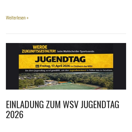
Geburtstage
Weiterlesen »
und
Jubiläen
2026
EINLADUNG ZUM WSV JUGENDTAG
2026