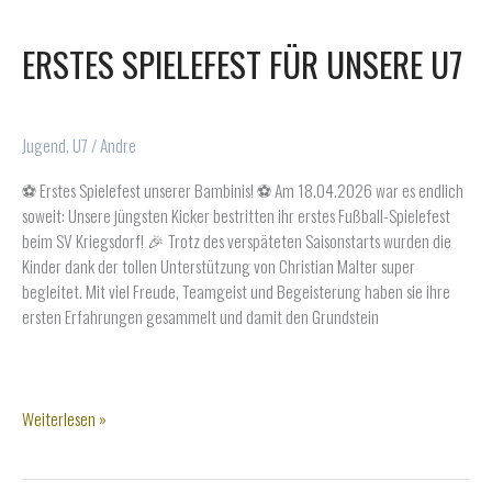
ERSTES SPIELEFEST FÜR UNSERE U7
Jugend
,
U7
/
Andre
⚽️ Erstes Spielefest unserer Bambinis! ⚽️ Am 18.04.2026 war es endlich
soweit: Unsere jüngsten Kicker bestritten ihr erstes Fußball-Spielefest
beim SV Kriegsdorf! 🎉 Trotz des verspäteten Saisonstarts wurden die
Kinder dank der tollen Unterstützung von Christian Malter super
begleitet. Mit viel Freude, Teamgeist und Begeisterung haben sie ihre
ersten Erfahrungen gesammelt und damit den Grundstein
Erstes
Weiterlesen »
Spielefest
für