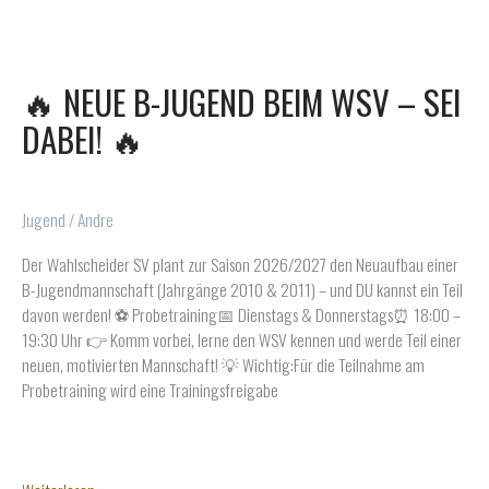
unsere
U7
🔥 NEUE B-JUGEND BEIM WSV – SEI
DABEI! 🔥
Jugend
/
Andre
Der Wahlscheider SV plant zur Saison 2026/2027 den Neuaufbau einer
B-Jugendmannschaft (Jahrgänge 2010 & 2011) – und DU kannst ein Teil
davon werden! ⚽ Probetraining📅 Dienstags & Donnerstags⏰ 18:00 –
19:30 Uhr 👉 Komm vorbei, lerne den WSV kennen und werde Teil einer
neuen, motivierten Mannschaft! 💡 Wichtig:Für die Teilnahme am
Probetraining wird eine Trainingsfreigabe