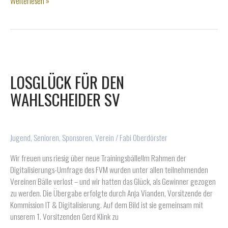
🔥
Weiterlesen »
Neue
B-
Jugend
beim
WSV
–
LOSGLÜCK FÜR DEN
Sei
WAHLSCHEIDER SV
dabei!
🔥
Jugend
,
Senioren
,
Sponsoren
,
Verein
/
Fabi Oberdörster
Wir freuen uns riesig über neue Trainingsbälle!Im Rahmen der
Digitalisierungs-Umfrage des FVM wurden unter allen teilnehmenden
Vereinen Bälle verlost – und wir hatten das Glück, als Gewinner gezogen
zu werden. Die Übergabe erfolgte durch Anja Vianden, Vorsitzende der
Kommission IT & Digitalisierung. Auf dem Bild ist sie gemeinsam mit
unserem 1. Vorsitzenden Gerd Klink zu