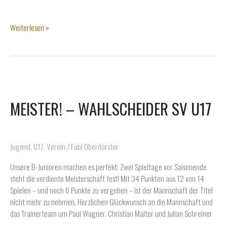
Jetzt
Weiterlesen »
täglich
den
WSV
unterstützen
MEISTER! – WAHLSCHEIDER SV U17
Jugend
,
U17
,
Verein
/
Fabi Oberdörster
Unsere B-Junioren machen es perfekt: Zwei Spieltage vor Saisonende
steht die verdiente Meisterschaft fest! Mit 34 Punkten aus 12 von 14
Spielen – und noch 6 Punkte zu vergeben – ist der Mannschaft der Titel
nicht mehr zu nehmen. Herzlichen Glückwunsch an die Mannschaft und
das Trainerteam um Paul Wagner, Christian Malter und Julian Schreiner