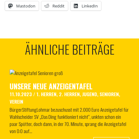
Mastodon
Reddit
LinkedIn
ÄHNLICHE BEITRÄGE
UNSERE NEUE ANZEIGENTAFEL
11.10.2023
/
1. HERREN
,
2. HERREN
,
JUGEND
,
SENIOREN
,
VEREIN
BürgerStiftungLohmar bezuschusst mit 2.000 Euro Anzeigetafel für
Wahlscheider SV „Das Ding funktioniert nicht“, unkten schon ein
paar Spötter, doch dann, in der 70. Minute, sprang die Anzeigetafel
von 0:0 auf…