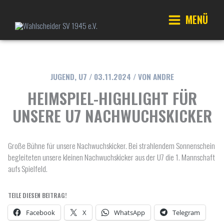
Zum
Inhalt
MENÜ
springen
Main
Menu
JUGEND
,
U7
/
03.11.2024
/ VON
ANDRE
HEIMSPIEL-HIGHLIGHT FÜR
UNSERE U7 NACHWUCHSKICKER
Große Bühne für unsere Nachwuchskicker. Bei strahlendem Sonnenschein
begleiteten unsere kleinen Nachwuchskicker aus der U7 die 1. Mannschaft
aufs Spielfeld.
TEILE DIESEN BEITRAG!
Facebook
X
WhatsApp
Telegram