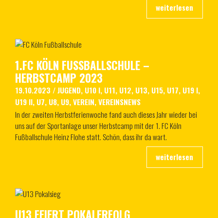
1.FC KÖLN FUSSBALLSCHULE – H
ERBSTCAMP 2023
19.10.2023
/
JUGEND
,
U10 I
,
U11
,
U12
,
U13
,
U15
,
U17
,
U19 I
,
U19 II
,
U7
,
U8
,
U9
,
VEREIN
,
VEREINSNEWS
In der zweiten Herbstferienwoche fand auch dieses Jahr wieder bei
uns auf der Sportanlage unser Herbstcamp mit der 1. FC Köln
Fußballschule Heinz Flohe statt. Schön, dass ihr da wart.
U13 FEIERT POKALERFOLG