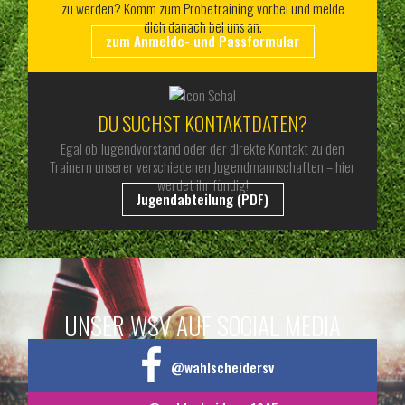
zu werden? Komm zum Probetraining vorbei und melde
dich danach bei uns an.
zum Anmelde- und Passformular
DU SUCHST KONTAKTDATEN?
Egal ob Jugendvorstand oder der direkte Kontakt zu den
Trainern unserer verschiedenen Jugendmannschaften – hier
werdet ihr fündig!
Jugendabteilung (PDF)
UNSER WSV AUF SOCIAL MEDIA
@wahlscheidersv