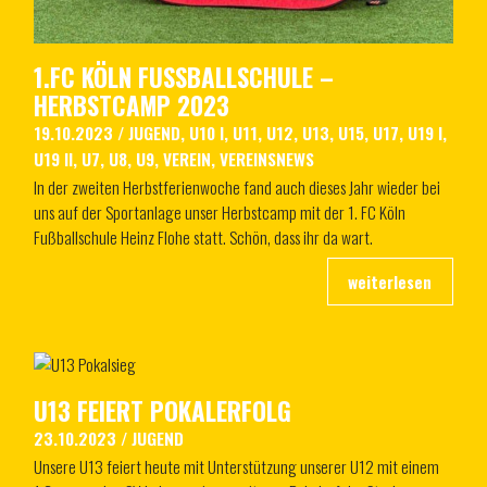
1.FC KÖLN FUSSBALLSCHULE – H
ERBSTCAMP 2023
19.10.2023
/
JUGEND
,
U10 I
,
U11
,
U12
,
U13
,
U15
,
U17
,
U19 I
,
U19 II
,
U7
,
U8
,
U9
,
VEREIN
,
VEREINSNEWS
In der zweiten Herbstferienwoche fand auch dieses Jahr wieder bei
uns auf der Sportanlage unser Herbstcamp mit der 1. FC Köln
Fußballschule Heinz Flohe statt. Schön, dass ihr da wart.
U13 FEIERT POKALERFOLG
23.10.2023
/
JUGEND
Unsere U13 feiert heute mit Unterstützung unserer U12 mit einem