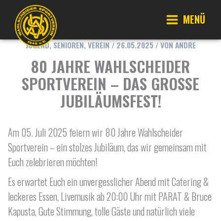
Zum
Inhalt
MENÜ
springen
Main
JUGEND
,
SENIOREN
,
VEREIN
/
26.05.2025
/ VON
ANDRE
Menu
80 JAHRE WAHLSCHEIDER
SPORTVEREIN – DAS GROSSE J
UBILÄUMSFEST!
Am 05. Juli 2025 feiern wir 80 Jahre Wahlscheider
Sportverein – ein stolzes Jubiläum, das wir gemeinsam mit
Euch zelebrieren möchten!
Es erwartet Euch ein unvergesslicher Abend mit Catering &
leckeres Essen, Livemusik ab 20:00 Uhr mit PARAT & Bruce
Kapusta, Gute Stimmung, tolle Gäste und natürlich viele