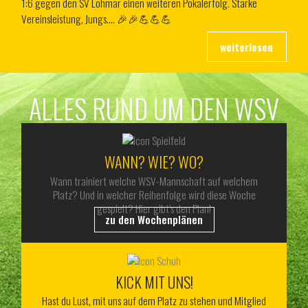
1:6 gegen den SV Lohmar einen weiteren Pokalerfolg. Starke
Vereinsleistung, Jungs…. 🎉🎉💪💪💪
ALLES RUND UM DEN WSV
WANN? WIE? WO?
Wann trainiert welche WSV-Mannschaft auf welchem
Platz? Und in welcher Reihenfolge wird diese Woche
gespielt? Hier gibt’s den Plan!
zu den Wochenplänen
KICK MIT UNS!
Hast du Lust, mit uns auf dem Platz zu stehen und Mitglied