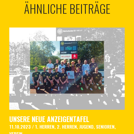
ÄHNLICHE BEITRÄGE
UNSERE NEUE ANZEIGENTAFEL
11.10.2023
/
1. HERREN
,
2. HERREN
,
JUGEND
,
SENIOREN
,
VEREIN