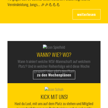
Vereinsleistung, Jungs…. 🎉🎉💪💪💪
ALLES RUND UM DEN WSV
WANN? WIE? WO?
Wann trainiert welche WSV-Mannschaft auf welchem
Platz? Und in welcher Reihenfolge wird diese Woche
gespielt? Hier gibt’s den Plan!
zu den Wochenplänen
KICK MIT UNS!
Hast du Lust, mit uns auf dem Platz zu stehen und Mitglied