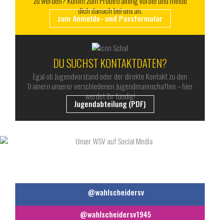
zu werden? Komm zum Probetraining vorbei und melde
dich danach bei uns an.
zum Anmelde- und Passformular
DU SUCHST KONTAKTDATEN?
Egal ob Jugendvorstand oder der direkte Kontakt zu den
Trainern unserer verschiedenen Jugendmannschaften – hier
werdet ihr fündig!
Jugendabteilung (PDF)
UNSER WSV AUF SOCIAL MEDIA
@wahlscheidersv
@wahlscheidersv1945