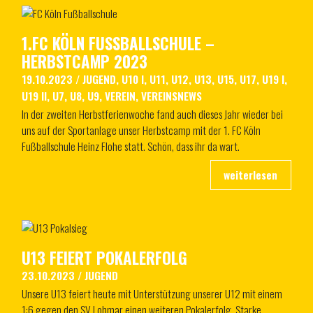
1.FC KÖLN FUSSBALLSCHULE – H
ERBSTCAMP 2023
19.10.2023
/
JUGEND
,
U10 I
,
U11
,
U12
,
U13
,
U15
,
U17
,
U19 I
,
U19 II
,
U7
,
U8
,
U9
,
VEREIN
,
VEREINSNEWS
In der zweiten Herbstferienwoche fand auch dieses Jahr wieder bei
uns auf der Sportanlage unser Herbstcamp mit der 1. FC Köln
Fußballschule Heinz Flohe statt. Schön, dass ihr da wart.
U13 FEIERT POKALERFOLG
23.10.2023
/
JUGEND
Unsere U13 feiert heute mit Unterstützung unserer U12 mit einem
1:6 gegen den SV Lohmar einen weiteren Pokalerfolg. Starke