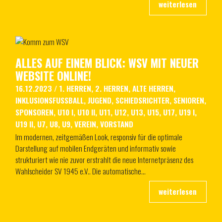
ALLES AUF EINEM BLICK: WSV MIT NEUER
WEBSITE ONLINE!
16.12.2023
/
1. HERREN
,
2. HERREN
,
ALTE HERREN
,
INKLUSIONSFUSSBALL
,
JUGEND
,
SCHIEDSRICHTER
,
SENIOREN
,
SPONSOREN
,
U10 I
,
U10 II
,
U11
,
U12
,
U13
,
U15
,
U17
,
U19 I
,
U19 II
,
U7
,
U8
,
U9
,
VEREIN
,
VORSTAND
Im modernen, zeitgemäßen Look, responsiv für die optimale
Darstellung auf mobilen Endgeräten und informativ sowie
strukturiert wie nie zuvor erstrahlt die neue Internetpräsenz des
Wahlscheider SV 1945 e.V.. Die automatische…