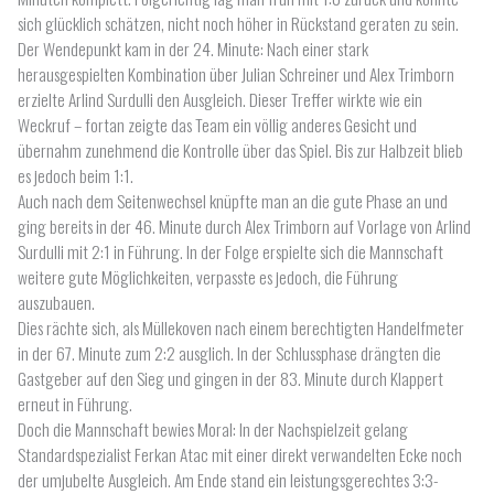
sich glücklich schätzen, nicht noch höher in Rückstand geraten zu sein.
Der Wendepunkt kam in der 24. Minute: Nach einer stark
herausgespielten Kombination über Julian Schreiner und Alex Trimborn
erzielte Arlind Surdulli den Ausgleich. Dieser Treffer wirkte wie ein
Weckruf – fortan zeigte das Team ein völlig anderes Gesicht und
übernahm zunehmend die Kontrolle über das Spiel. Bis zur Halbzeit blieb
es jedoch beim 1:1.
Auch nach dem Seitenwechsel knüpfte man an die gute Phase an und
ging bereits in der 46. Minute durch Alex Trimborn auf Vorlage von Arlind
Surdulli mit 2:1 in Führung. In der Folge erspielte sich die Mannschaft
weitere gute Möglichkeiten, verpasste es jedoch, die Führung
auszubauen.
Dies rächte sich, als Müllekoven nach einem berechtigten Handelfmeter
in der 67. Minute zum 2:2 ausglich. In der Schlussphase drängten die
Gastgeber auf den Sieg und gingen in der 83. Minute durch Klappert
erneut in Führung.
Doch die Mannschaft bewies Moral: In der Nachspielzeit gelang
Standardspezialist Ferkan Atac mit einer direkt verwandelten Ecke noch
der umjubelte Ausgleich. Am Ende stand ein leistungsgerechtes 3:3-