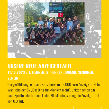
UNSERE NEUE ANZEIGENTAFEL
11.10.2023
/
1. HERREN
,
2. HERREN
,
JUGEND
,
SENIOREN
,
VEREIN
BürgerStiftungLohmar bezuschusst mit 2.000 Euro Anzeigetafel für
Wahlscheider SV „Das Ding funktioniert nicht“, unkten schon ein
paar Spötter, doch dann, in der 70. Minute, sprang die Anzeigetafel
von 0:0 auf…