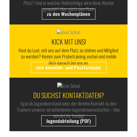
Platz? Und in welcher Reihenfolge wird diese Woche
gespielt? Hier gibt’s den Plan!
zu den Wochenplänen
KICK MIT UNS!
Hast du Lust, mit uns auf dem Platz zu stehen und Mitglied
zu werden? Komm zum Probetraining vorbei und melde
dich danach bei uns an.
zum Anmelde- und Passformular
DU SUCHST KONTAKTDATEN?
Egal ob Jugendvorstand oder der direkte Kontakt zu den
Trainern unserer verschiedenen Jugendmannschaften – hier
werdet ihr fündig!
Jugendabteilung (PDF)