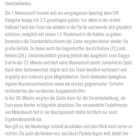
Unentschieden.
Die 1. Mannschaft musste sich am vergangenen Spieltag dem VfR
Hangelar knapp mit 2:3 geschlagen geben. Vor allem in der ersten
Halbzeit fand das Team nie wirklich in die Partie und konnte sich glücklich
schätzen, lediglich mit einem 1:2-Rückstand in die Kabine zu gehen.
Besonders die Standardsituationen der Gäste sorgten immer wieder für
große Gefahr. So fielen auch die Gegentreffer durch Radzey (12.) und
Heinen (28.). Zwischenzeitlich gelang jedoch der Ausgleich: Leon Dagge
traf in der 23. Minute und hielt seine Mannschaft damit zunächst im Spiel.
Nach dem Seitenwechsel zeigte sich das Team deutlich verbessert und
erspielte sich mehrere gute Möglichkeiten. Doch fehlendes Spielglück,
eigene Abschlussschwächen sowie ein starker gegnerischer Torhüter
verhinderten den verdienten Ausgleichstreffer.
In der 90. Minute sorgten die Gäste dann für die Vorentscheidung, als
Esch einen Konter erfolgreich abschloss. Der verwandelte Foulelfmeter
von Mylenbusch tief in der Nachspielzeit stellte letztlich nur noch
Ergebniskosmetik dar.
Nun gilt es, die Niederlage schnell abzuhaken und den Blick nach vorne zu
richten. Da auch die Konkurrenz aus Deutz Punkte liegen ließ, bleibt der