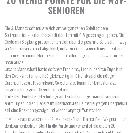
SENIOREN
Die 3. Mannschaft musste sich am vergangenen Spieltag dem
Spitzenreiter aus der Kreisstadt deutlich mit 0:6 geschlagen geben. Die
Gäste aus Siegburg präsentierten sich über die gesamte Spielzeit hinweg
äußerst souverän und abgeklärt, nutzten ihre Chancen konsequent und
kamen so zu einem klaren Erfolg – der allerdings um ein bis zwei Tore zu
hoch ausfiel.
Unsere Mannschaft hatte defensiv Probleme, fand nur selten Zugriff in
den Zweikämpfen und ließ gleichzeitig im Offensivspiel die nötige
Durchschlagskraft vermissen. So gelang es kaum, für Entlastung zu
sorgen oder eigene Akzente zu setzen.
Trotz der deutlichen Niederlage wird sich das junge Team davon nicht
entmutigen lassen. Bereits im übernächsten Heimspiel gegen Oberpleis III
soll eine Reaktion gezeigt und wieder angegriffen werden.
In Müllekoven erwischte die 2. Mannschaft um Trainer Paul Wagner einen
denkbar schlechten Start in die Partie und verschlief die ersten 20
Minuten komplett. Folgerichtig lag man früh mit 1:0 zurück und konnte