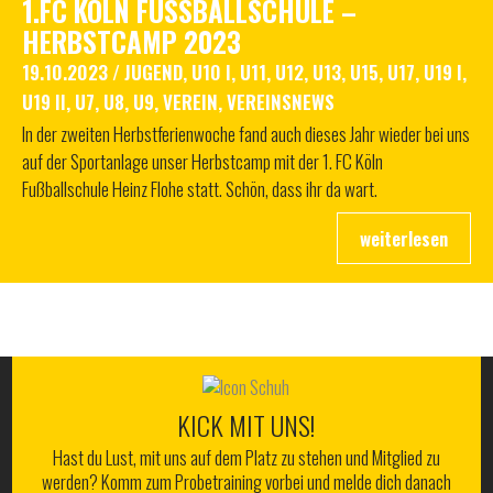
1.FC KÖLN FUSSBALLSCHULE – H
ERBSTCAMP 2023
19.10.2023
/
JUGEND
,
U10 I
,
U11
,
U12
,
U13
,
U15
,
U17
,
U19 I
,
U19 II
,
U7
,
U8
,
U9
,
VEREIN
,
VEREINSNEWS
In der zweiten Herbstferienwoche fand auch dieses Jahr wieder bei uns
auf der Sportanlage unser Herbstcamp mit der 1. FC Köln
Fußballschule Heinz Flohe statt. Schön, dass ihr da wart.
ALLES RUND UM DEN WSV
KICK MIT UNS!
Hast du Lust, mit uns auf dem Platz zu stehen und Mitglied zu
werden? Komm zum Probetraining vorbei und melde dich danach