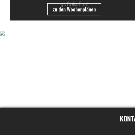
gibt’s den Plan!
zu den Wochenplänen
UNSER WSV AUF SOCIAL MEDIA
KONT