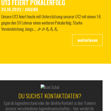
U13 FEIERT POKALERFOLG
23.10.2023
/
JUGEND
Unsere U13 feiert heute mit Unterstützung unserer U12 mit einem 1:6
gegen den SV Lohmar einen weiteren Pokalerfolg. Starke
Vereinsleistung, Jungs…. 🎉🎉💪💪💪
DU SUCHST KONTAKTDATEN?
Egal ob Jugendvorstand oder der direkte Kontakt zu den Trainern
unserer verschiedenen Jugendmannschaften – hier werdet ihr