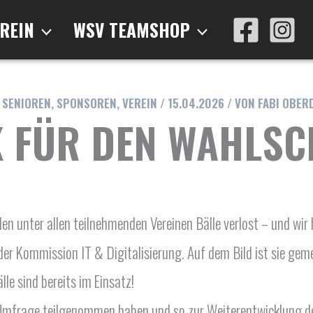
REIN
WSV TEAMSHOP
,
SENIOREN
,
SPONSOREN
,
VEREIN
/
15.04.2026
/ VON
FABI OBER
 FÜR DEN WAHLSC
 unter allen teilnehmenden Vereinen Bälle verlost – und wir 
der Kommission IT & Digitalisierung. Auf dem Bild ist sie gem
le sind bereits im Einsatz!
r Umfrage teilgenommen haben und so zur Weiterentwicklung d