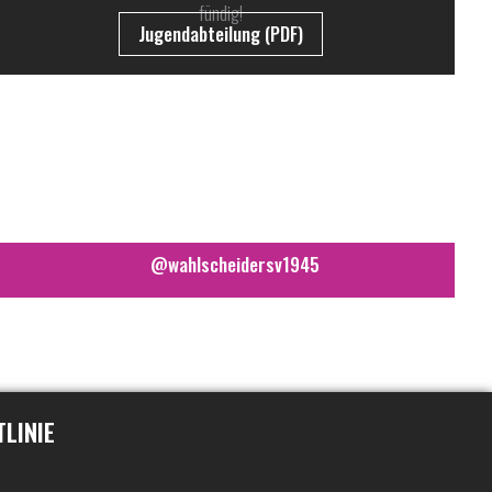
fündig!
Jugendabteilung (PDF)
@wahlscheidersv1945
TLINIE