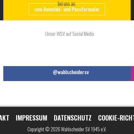
bei uns an.
zum Anmelde- und Passformular
@wahlscheidersv
AKT
IMPRESSUM
DATENSCHUTZ
COOKIE-RICH
Copyright © 2026 Wahlscheider SV 1945 e.V.