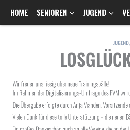
Zum
Inhalt
HOME
SENIOREN
JUGEND
VE
springen
JUGEND
LOSGLÜCK
Wir freuen uns riesig über neue Trainingsbälle!
Im Rahmen der Digitalisierungs-Umfrage des FVM wurden
Die Übergabe erfolgte durch Anja Vianden, Vorsitzende 
Vielen Dank für diese tolle Unterstützung – die neuen Bäl
Ein großes Dankeschön auch an alle Vereine, die an de