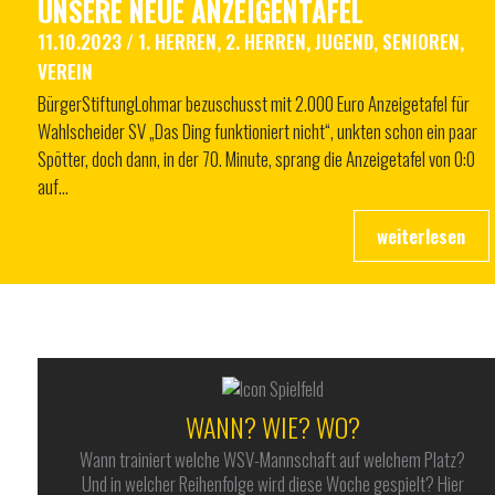
UNSERE NEUE ANZEIGENTAFEL
11.10.2023
/
1. HERREN
,
2. HERREN
,
JUGEND
,
SENIOREN
,
VEREIN
BürgerStiftungLohmar bezuschusst mit 2.000 Euro Anzeigetafel für
Wahlscheider SV „Das Ding funktioniert nicht“, unkten schon ein paar
Spötter, doch dann, in der 70. Minute, sprang die Anzeigetafel von 0:0
auf…
WANN? WIE? WO?
Wann trainiert welche WSV-Mannschaft auf welchem Platz?
Und in welcher Reihenfolge wird diese Woche gespielt? Hier