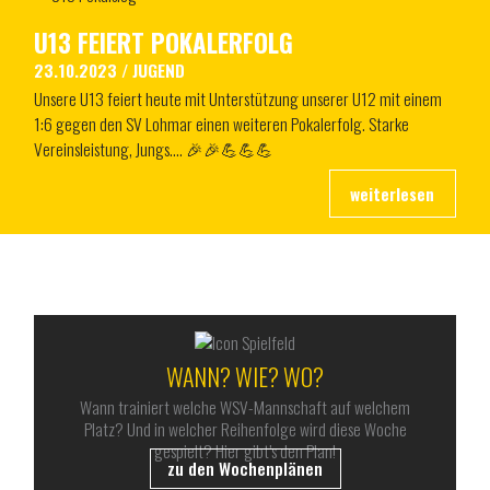
U13 FEIERT POKALERFOLG
23.10.2023
/
JUGEND
Unsere U13 feiert heute mit Unterstützung unserer U12 mit einem
1:6 gegen den SV Lohmar einen weiteren Pokalerfolg. Starke
Vereinsleistung, Jungs…. 🎉🎉💪💪💪
ALLES RUND UM DEN WSV
WANN? WIE? WO?
Wann trainiert welche WSV-Mannschaft auf welchem
Platz? Und in welcher Reihenfolge wird diese Woche
gespielt? Hier gibt’s den Plan!
zu den Wochenplänen