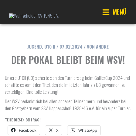
Zum
Inhalt
MENÜ
springen
Main
Menu
JUGEND
,
U10 II
/
07.02.2024
/ VON
ANDRE
DER POKAL BLEIBT BEIM WSV!
Unsere U10II (U9) sicherte sich den Turniersieg beim GallierCup 2024 und
schaffte es somit den Titel, den sie im letzten Jahr als U8 gewannen, zu
verteidigen. Eine tolle Leistung!
Der WSV bedankt sich bei allen anderen Teilnehmern und besonders bei
den Gastgebern vom SSV Happerschoß 1928/46 e.V. für ein super Turnier.
TEILE DIESEN BEITRAG!
Facebook
X
WhatsApp