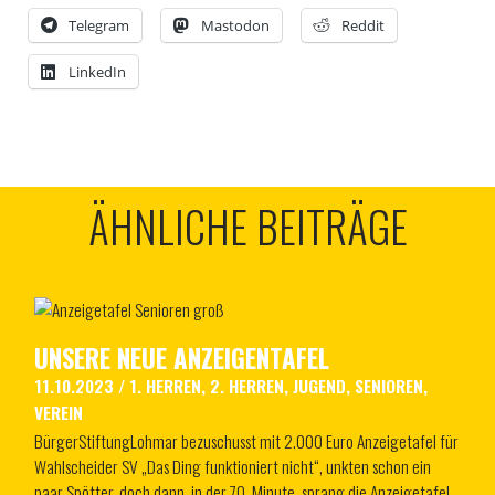
Telegram
Mastodon
Reddit
LinkedIn
ÄHNLICHE BEITRÄGE
UNSERE NEUE ANZEIGENTAFEL
11.10.2023
/
1. HERREN
,
2. HERREN
,
JUGEND
,
SENIOREN
,
VEREIN
BürgerStiftungLohmar bezuschusst mit 2.000 Euro Anzeigetafel für
Wahlscheider SV „Das Ding funktioniert nicht“, unkten schon ein
paar Spötter, doch dann, in der 70. Minute, sprang die Anzeigetafel