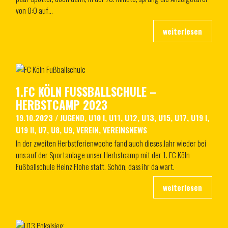
von 0:0 auf…
1.FC KÖLN FUSSBALLSCHULE – H
ERBSTCAMP 2023
19.10.2023
/
JUGEND
,
U10 I
,
U11
,
U12
,
U13
,
U15
,
U17
,
U19 I
,
U19 II
,
U7
,
U8
,
U9
,
VEREIN
,
VEREINSNEWS
In der zweiten Herbstferienwoche fand auch dieses Jahr wieder bei
uns auf der Sportanlage unser Herbstcamp mit der 1. FC Köln
Fußballschule Heinz Flohe statt. Schön, dass ihr da wart.