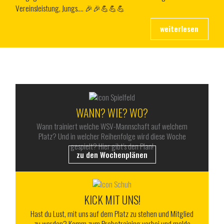
Vereinsleistung, Jungs…. 🎉🎉💪💪💪
ALLES RUND UM DEN WSV
WANN? WIE? WO?
Wann trainiert welche WSV-Mannschaft auf welchem
Platz? Und in welcher Reihenfolge wird diese Woche
gespielt? Hier gibt’s den Plan!
zu den Wochenplänen
KICK MIT UNS!
Hast du Lust, mit uns auf dem Platz zu stehen und Mitglied
zu werden? Komm zum Probetraining vorbei und melde