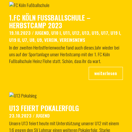
1.FC KÖLN FUSSBALLSCHULE – H
ERBSTCAMP 2023
19.10.2023
/
JUGEND
,
U10 I
,
U11
,
U12
,
U13
,
U15
,
U17
,
U19 I
,
U19 II
,
U7
,
U8
,
U9
,
VEREIN
,
VEREINSNEWS
In der zweiten Herbstferienwoche fand auch dieses Jahr wieder bei
uns auf der Sportanlage unser Herbstcamp mit der 1. FC Köln
Fußballschule Heinz Flohe statt. Schön, dass ihr da wart.
U13 FEIERT POKALERFOLG
23.10.2023
/
JUGEND
Unsere U13 feiert heute mit Unterstützung unserer U12 mit einem
1:6 gegen den SV Lohmar einen weiteren Pokalerfolg. Starke