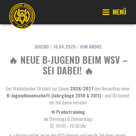
Zum
Inhalt
MENÜ
springen
Main
Menu
JUGEND
/
16.04.2026
/ VON
ANDRE
🔥 NEUE B-JUGEND BEIM WSV –
SEI DABEI! 🔥
Der Wahlscheider SV plant zur Saison
2026/2027
den Neuaufbau einer
B-Jugendmannschaft (Jahrgänge 2010 & 2011)
– und DU kannst
ein Teil davon werden!
⚽
Probetraining
📅 Dienstags & Donnerstags
⏰ 18:00 – 19:30 Uhr
👉 Komm vorbei, lerne den WSV kennen und werde Teil einer neuen,