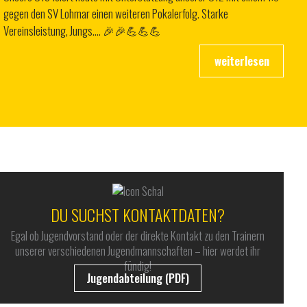
gegen den SV Lohmar einen weiteren Pokalerfolg. Starke
Vereinsleistung, Jungs…. 🎉🎉💪💪💪
DU SUCHST KONTAKTDATEN?
Egal ob Jugendvorstand oder der direkte Kontakt zu den Trainern
unserer verschiedenen Jugendmannschaften – hier werdet ihr
fündig!
Jugendabteilung (PDF)