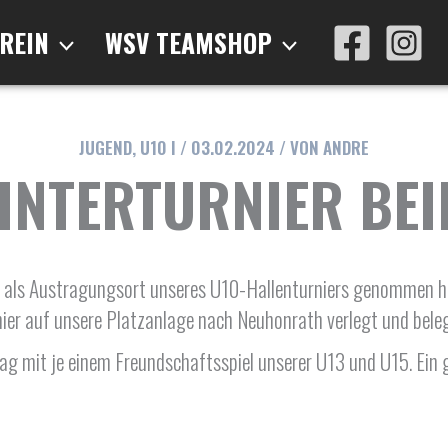
REIN
WSV TEAMSHOP
JUGEND
,
U10 I
/
03.02.2024
/ VON
ANDRE
INTERTURNIER BE
s Austragungsort unseres U10-Hallenturniers genommen hatte
nier auf unsere Platzanlage nach Neuhonrath verlegt und bele
Tag mit je einem Freundschaftsspiel unserer U13 und U15. Ei