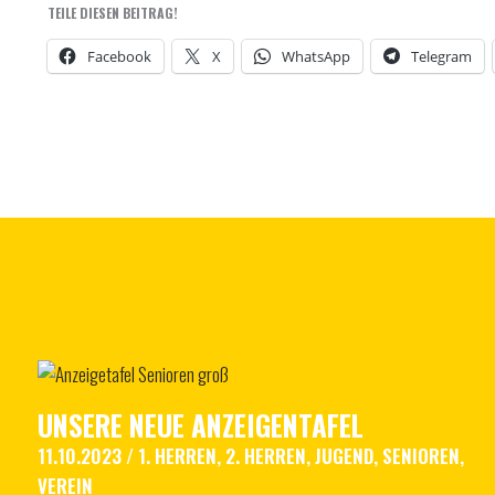
TEILE DIESEN BEITRAG!
Facebook
X
WhatsApp
Telegram
UNSERE NEUE ANZEIGENTAFEL
11.10.2023
/
1. HERREN
,
2. HERREN
,
JUGEND
,
SENIOREN
,
VEREIN