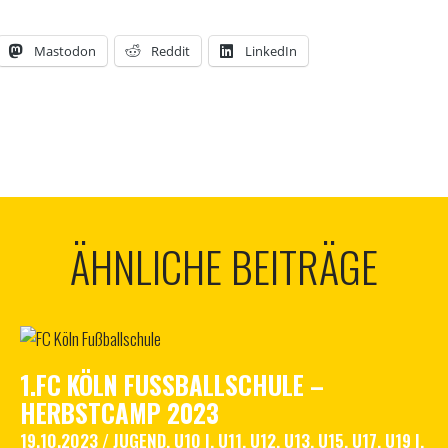
Mastodon
Reddit
LinkedIn
ÄHNLICHE BEITRÄGE
1.FC KÖLN FUSSBALLSCHULE – H
ERBSTCAMP 2023
19.10.2023
/
JUGEND
,
U10 I
,
U11
,
U12
,
U13
,
U15
,
U17
,
U19 I
,