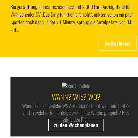
BürgerStiftungLohmar bezuschusst mit 2.000 Euro Anzeigetafel für
Wahlscheider SV „Das Ding funktioniert nicht“, unkten schon ein paar
Spötter, doch dann, in der 70. Minute, sprang die Anzeigetafel von 0:0
auf…
WANN? WIE? WO?
Wann trainiert welche WSV-Mannschaft auf welchem Platz?
Und in welcher Reihenfolge wird diese Woche gespielt? Hier
gibt’s den Plan!
zu den Wochenplänen