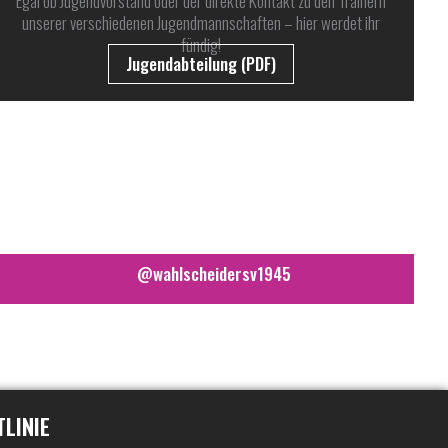
Egal ob Jugendvorstand oder der direkte Kontakt zu den Trainern
unserer verschiedenen Jugendmannschaften – hier werdet ihr
fündig!
Jugendabteilung (PDF)
@wahlscheidersv1945
TLINIE