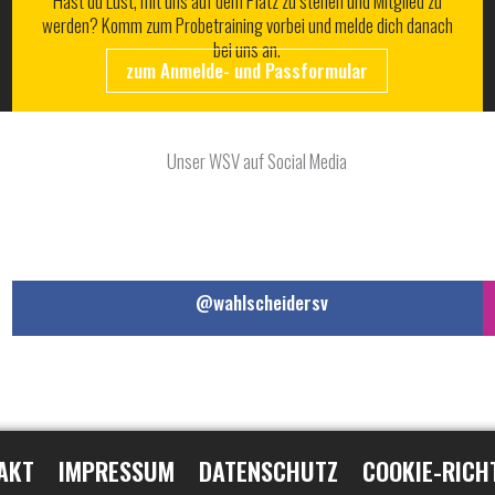
Hast du Lust, mit uns auf dem Platz zu stehen und Mitglied zu
werden? Komm zum Probetraining vorbei und melde dich danach
bei uns an.
zum Anmelde- und Passformular
@wahlscheidersv
AKT
IMPRESSUM
DATENSCHUTZ
COOKIE-RICH