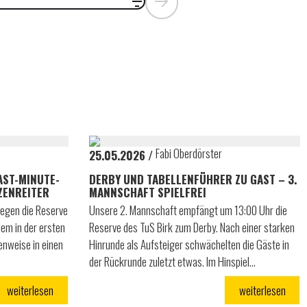
Fabi Oberdörster
25.05.2026
AST-MINUTE-
DERBY UND TABELLENFÜHRER ZU GAST – 3.
ZENREITER
MANNSCHAFT SPIELFREI
gegen die Reserve
Unsere 2. Mannschaft empfängt um 13:00 Uhr die
lem in der ersten
Reserve des TuS Birk zum Derby. Nach einer starken
enweise in einen
Hinrunde als Aufsteiger schwächelten die Gäste in
der Rückrunde zuletzt etwas. Im Hinspiel…
weiterlesen
weiterlesen