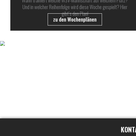
Wann trainiert welche WSV-Mannschaft auf welchem Platz?
Und in welcher Reihenfolge wird diese Woche gespielt? Hier
gibt’s den Plan!
zu den Wochenplänen
UNSER WSV AUF SOCIAL MEDIA
KONT