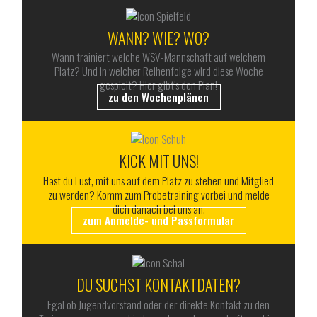
WANN? WIE? WO?
Wann trainiert welche WSV-Mannschaft auf welchem
Platz? Und in welcher Reihenfolge wird diese Woche
gespielt? Hier gibt’s den Plan!
zu den Wochenplänen
KICK MIT UNS!
Hast du Lust, mit uns auf dem Platz zu stehen und Mitglied
zu werden? Komm zum Probetraining vorbei und melde
dich danach bei uns an.
zum Anmelde- und Passformular
DU SUCHST KONTAKTDATEN?
Egal ob Jugendvorstand oder der direkte Kontakt zu den