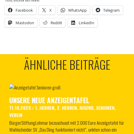
Facebook
X
WhatsApp
Telegram
Mastodon
Reddit
LinkedIn
ÄHNLICHE BEITRÄGE
UNSERE NEUE ANZEIGENTAFEL
11.10.2023
/
1. HERREN
,
2. HERREN
,
JUGEND
,
SENIOREN
,
VEREIN
BürgerStiftungLohmar bezuschusst mit 2.000 Euro Anzeigetafel für
Wahlscheider SV „Das Ding funktioniert nicht“, unkten schon ein