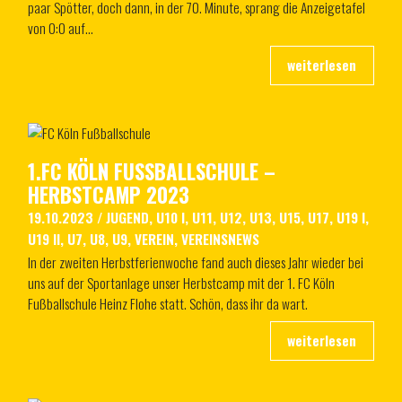
paar Spötter, doch dann, in der 70. Minute, sprang die Anzeigetafel
von 0:0 auf…
1.FC KÖLN FUSSBALLSCHULE – H
ERBSTCAMP 2023
19.10.2023
/
JUGEND
,
U10 I
,
U11
,
U12
,
U13
,
U15
,
U17
,
U19 I
,
U19 II
,
U7
,
U8
,
U9
,
VEREIN
,
VEREINSNEWS
In der zweiten Herbstferienwoche fand auch dieses Jahr wieder bei
uns auf der Sportanlage unser Herbstcamp mit der 1. FC Köln
Fußballschule Heinz Flohe statt. Schön, dass ihr da wart.