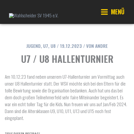
Zum
Inhalt
MENÜ
springen
Main
Menu
JUGEND
,
U7
,
U8
/
19.12.2023
/ VON
ANDRE
U7 / U8 HALLENTURNIER
Am 10.12.23 fand neben unserem U7-Hallenturnier am Vormittag auch
unser U8 Hallenturnier statt. Der WSV möchte sich bei den Eltern für die
tolle Bewirtung sowie die Organisation bedanken. Auch hat uns das bei
dem doch großen Teilnehmerfeld sehr faire Miteinander begeistert. Es
war ein echt toller Tag für die Kids. Nun freuen wir uns auf Jan/Feb 2024.
Dann sind die Altersklassen U9, U10, U11, U13 und U15 noch fest
eingeplant.
TEILE DIESEN BEITRAG!