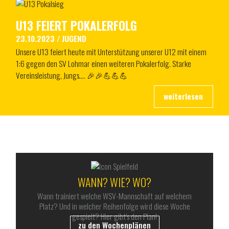
U13 FEIERT POKALERFOLG
23.10.2023
/
JUGEND
Unsere U13 feiert heute mit Unterstützung unserer U12 mit einem
1:6 gegen den SV Lohmar einen weiteren Pokalerfolg. Starke
Vereinsleistung, Jungs…. 🎉🎉💪💪💪
ALLES RUND UM DEN WSV
WANN? WIE? WO?
Wann trainiert welche WSV-Mannschaft auf welchem
Platz? Und in welcher Reihenfolge wird diese Woche
gespielt? Hier gibt’s den Plan!
zu den Wochenplänen