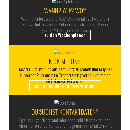
WANN? WIE? WO?
Wann trainiert welche WSV-Mannschaft auf welchem
Platz? Und in welcher Reihenfolge wird diese Woche
gespielt? Hier gibt’s den Plan!
zu den Wochenplänen
KICK MIT UNS!
Hast du Lust, mit uns auf dem Platz zu stehen und Mitglied
zu werden? Komm zum Probetraining vorbei und melde
dich danach bei uns an.
zum Anmelde- und Passformular
DU SUCHST KONTAKTDATEN?
Egal ob Jugendvorstand oder der direkte Kontakt zu den
Trainern unserer verschiedenen Jugendmannschaften – hier