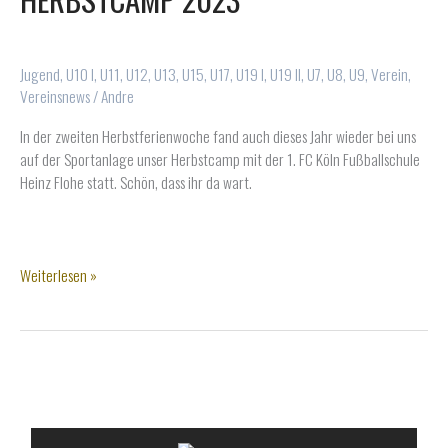
Jugend
,
U10 I
,
U11
,
U12
,
U13
,
U15
,
U17
,
U19 I
,
U19 II
,
U7
,
U8
,
U9
,
Verein
,
Vereinsnews
/
Andre
In der zweiten Herbstferienwoche fand auch dieses Jahr wieder bei uns
auf der Sportanlage unser Herbstcamp mit der 1. FC Köln Fußballschule
Heinz Flohe statt. Schön, dass ihr da wart.
1.FC
Weiterlesen »
Köln
Fußballschule
–
Herbstcamp
ALLES RUND UM DEN WSV
2023