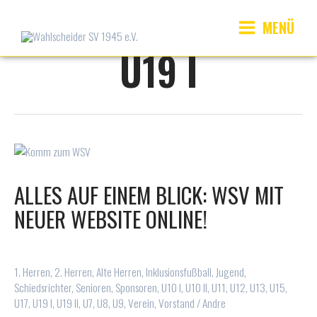
Zum
Inhalt
MENÜ
springen
Main
U19 I
Menu
ALLES AUF EINEM BLICK: WSV MIT
NEUER WEBSITE ONLINE!
1. Herren
,
2. Herren
,
Alte Herren
,
Inklusionsfußball
,
Jugend
,
Schiedsrichter
,
Senioren
,
Sponsoren
,
U10 I
,
U10 II
,
U11
,
U12
,
U13
,
U15
,
U17
,
U19 I
,
U19 II
,
U7
,
U8
,
U9
,
Verein
,
Vorstand
/
Andre