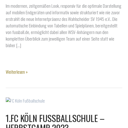
Im modernen, zeitgemäßen Look, responsiv für die optimale Darstellung
auf mobilen Endgeräten und informativ sowie strukturiert wie nie zuvor
erstrahlt die neue Internetpräsenz des Wahlscheider SV 1945 e.V.. Die
automatische Einbindung von Tabellen und Spielplänen, bereitgestellt
von fussball.de, ermöglicht dabei allen WSV-Anhängern nun den
kompletten Überblick zum jeweiligen Team auf einer Seite statt wie
bisher […]
Alles
Weiterlesen »
auf
einem
Blick:
WSV
mit
neuer
1.FC KÖLN FUSSBALLSCHULE – H
Website
online!
ERBSTCAMP 2023